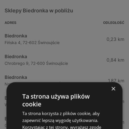
Sklepy Biedronka w pobliżu
ADRES
ODLEGŁOŚĆ
Biedronka
0,23 km
Fińska 4, 72-602 Świnoujście
Biedronka
0,84 km
Chrobrego 9, 72-600 Świnoujście
Biedronka
1,87 km
Nowokarsiborska 2, 72-600 Świnoujście
×
Ta strona używa plików
Biedronka
2,77 km
cookie
Wojska Polskiego 16a, 72-600 Świnoujście
Ta strona korzysta z plików cookie, aby
Biedronka
zapewnić lepszą wygodę użytkowania.
12,39 km
Gryfa Pomorskiego, 72-500 Międzyzdroje
Korzystając z tej strony, wyrażasz zgodę