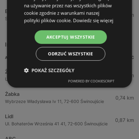
na używanie przez nas wszystkich plików
Biedronka
cookie zgodnie z warunkami naszej
24,01 km
Sienkiewicza 32, 72-510 Wolin
polityki plików cookie.
Dowiedz się więcej
AKCEPTUJ WSZYSTKIE
Inne sklepy Supermarkety w pobliżu
ODRZUĆ WSZYSTKIE
ADRES
ODLEGŁOŚĆ
POKAŻ SZCZEGÓŁY
Żabka
0,64 km
Ul. Barlickiego 4d / 2, 72-602 Świnoujście
POWERED BY COOKIESCRIPT
Żabka
0,74 km
Wybrzeze Władysława Iv 11, 72-600 Świnoujście
Lidl
0,87 km
Ul. Bohaterów Września 41 41, 72-600 Świnoujście
ABC