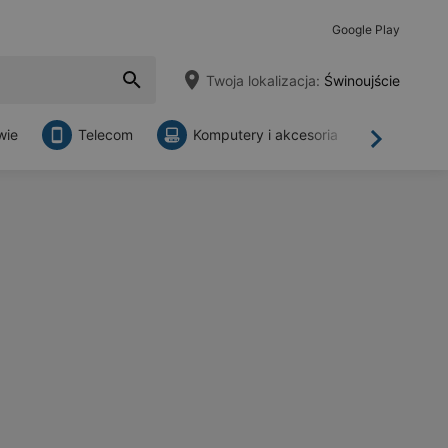
Google Play
Twoja lokalizacja:
Świnoujście
wie
Telecom
Komputery i akcesoria
Sklepy
Dalej