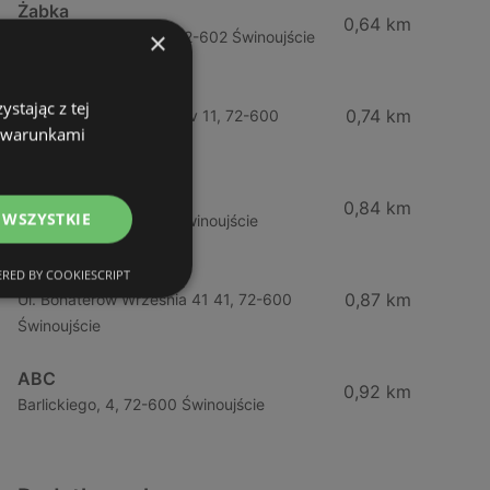
Żabka
0,64 km
×
Ul. Barlickiego 4d / 2, 72-602 Świnoujście
Żabka
stając z tej
0,74 km
Wybrzeze Władysława Iv 11, 72-600
z warunkami
Świnoujście
Biedronka
0,84 km
 WSZYSTKIE
Chrobrego 9, 72-600 Świnoujście
Lidl
RED BY COOKIESCRIPT
0,87 km
Ul. Bohaterów Września 41 41, 72-600
Świnoujście
ABC
0,92 km
Barlickiego, 4, 72-600 Świnoujście