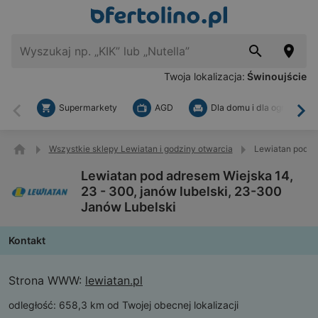
Twoja lokalizacja:
Świnoujście
Supermarkety
AGD
Dla domu i dla ogrodu
Wstecz
Dal
Wszystkie sklepy Lewiatan i godziny otwarcia
Lewiatan pod ad
Lewiatan pod adresem Wiejska 14,
23 - 300, janów lubelski, 23-300
Janów Lubelski
Kontakt
Strona WWW:
lewiatan.pl
odległość:
658,3 km od Twojej obecnej lokalizacji