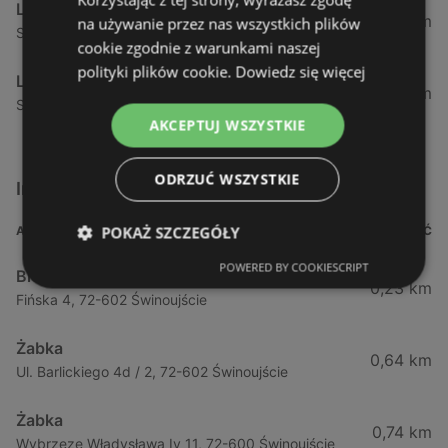
Lewiatan
34,13 km
na używanie przez nas wszystkich plików
Strzelecka 12 F, 72-400 Kamień Pomorski
cookie zgodnie z warunkami naszej
polityki plików cookie.
Dowiedz się więcej
Lewiatan
34,42 km
Szczecińska 12, 72-400 Kamień Pomorski
AKCEPTUJ WSZYSTKIE
ODRZUĆ WSZYSTKIE
Inne sklepy Supermarkety w pobliżu
POKAŻ SZCZEGÓŁY
ADRES
ODLEGŁOŚĆ
POWERED BY COOKIESCRIPT
Biedronka
0,23 km
Fińska 4, 72-602 Świnoujście
Żabka
0,64 km
Ul. Barlickiego 4d / 2, 72-602 Świnoujście
Żabka
0,74 km
Wybrzeze Władysława Iv 11, 72-600 Świnoujście