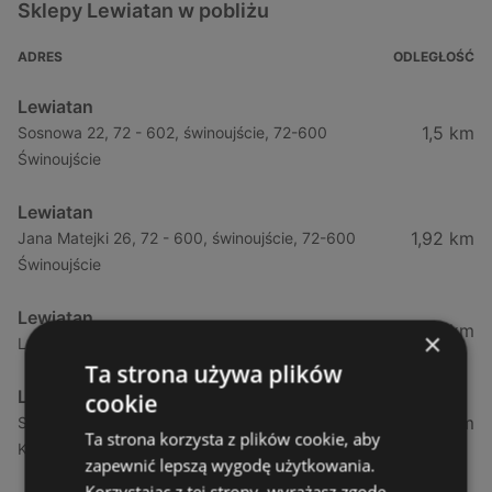
Sklepy Lewiatan w pobliżu
ADRES
ODLEGŁOŚĆ
Lewiatan
1,5 km
Sosnowa 22, 72 - 602, świnoujście, 72-600
Świnoujście
Lewiatan
1,92 km
Jana Matejki 26, 72 - 600, świnoujście, 72-600
Świnoujście
Lewiatan
21,36 km
×
Leśna 11, 72 - 514, wisełka, 72-513 Wisełka
Ta strona używa plików
Lewiatan
cookie
34,13 km
Strzelecka 12f, 72 - 400, kamień pomorski, 72-400
Ta strona korzysta z plików cookie, aby
Kamień Pomorski
zapewnić lepszą wygodę użytkowania.
Korzystając z tej strony, wyrażasz zgodę