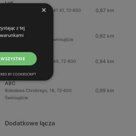
Lidl
×
0,87 km
Ul. Bohaterów Września 41 41, 72-600
Świnoujście
stając z tej
ABC
z warunkami
0,92 km
Barlickiego, 4, 72-600 Świnoujście
Żabka
 WSZYSTKIE
0,94 km
Ul. Bohaterów Września 49, 72-600
Świnoujście
RED BY COOKIESCRIPT
ABC
0,99 km
Bolesława Chrobrego, 18, 72-600
Świnoujście
Dodatkowe łącza