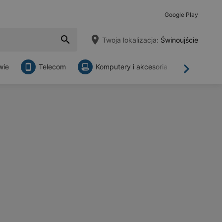
Google Play
Twoja lokalizacja:
Świnoujście
wie
Telecom
Komputery i akcesoria
Sklepy
Dalej