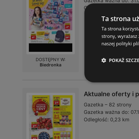
Gazetka ważna do:
31.
Odległość:
0,23 km
Ta strona u
Ta strona korzyst
strony, wyrażasz
naszej polityki pl
DOSTĘPNY W:
POKAŻ SZCZ
Biedronka
Aktualne oferty i
Gazetka – 82 strony
Gazetka ważna do:
07.
Odległość:
0,23 km