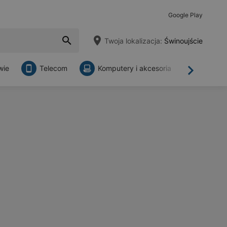
Google Play
Twoja lokalizacja:
Świnoujście
wie
Telecom
Komputery i akcesoria
Sklepy
Dalej