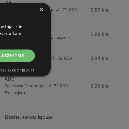
Lidl
×
0,87 km
Ul. Bohaterów Września 41 41, 72-600
Świnoujście
stając z tej
ABC
z warunkami
0,92 km
Barlickiego, 4, 72-600 Świnoujście
Żabka
 WSZYSTKIE
0,94 km
Ul. Bohaterów Września 49, 72-600
Świnoujście
RED BY COOKIESCRIPT
ABC
0,99 km
Bolesława Chrobrego, 18, 72-600
Świnoujście
Dodatkowe łącza