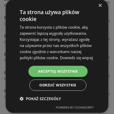
0,23 km
×
Fińska 4, 72-602 Świnoujście
Ta strona używa plików
Biedronka
cookie
0,84 km
Chrobrego 9, 72-600 Świnoujście
Ta strona korzysta z plików cookie, aby
zapewnić lepszą wygodę użytkowania.
Biedronka
1,87 km
Korzystając z tej strony, wyrażasz zgodę
Nowokarsiborska 2, 72-600 Świnoujście
na używanie przez nas wszystkich plików
cookie zgodnie z warunkami naszej
Biedronka
2,77 km
polityki plików cookie.
Dowiedz się więcej
Wojska Polskiego 16a, 72-600 Świnoujście
AKCEPTUJ WSZYSTKIE
Biedronka
12,39 km
Gryfa Pomorskiego, 72-500 Międzyzdroje
ODRZUĆ WSZYSTKIE
Biedronka
24,01 km
Sienkiewicza 32, 72-510 Wolin
POKAŻ SZCZEGÓŁY
POWERED BY COOKIESCRIPT