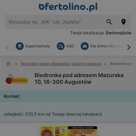
Twoja lokalizacja:
Świnoujście
Supermarkety
AGD
Dla domu i dla ogrodu
Wstecz
Dal
Wszystkie sklepy Biedronka i godziny otwarcia
Biedronka pod
Biedronka pod adresem Mazurska
10, 16-300 Augustów
Kontakt
odległość:
570,5 km od Twojej obecnej lokalizacji