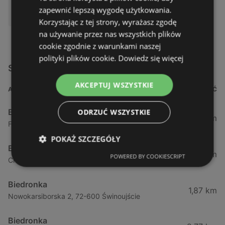
DOSTĘPNY W:
zapewnić lepszą wygodę użytkowania.
Biedronka
Korzystając z tej strony, wyrażasz zgodę
na używanie przez nas wszystkich plików
cookie zgodnie z warunkami naszej
polityki plików cookie.
Dowiedz się więcej
Sklepy Biedronka w pobliżu
AKCEPTUJ WSZYSTKIE
ADRES
ODLEGŁOŚĆ
Biedronka
ODRZUĆ WSZYSTKIE
0,23 km
Fińska 4, 72-602 Świnoujście
POKAŻ SZCZEGÓŁY
Biedronka
0,84 km
POWERED BY COOKIESCRIPT
Chrobrego 9, 72-600 Świnoujście
Biedronka
1,87 km
Nowokarsiborska 2, 72-600 Świnoujście
Biedronka