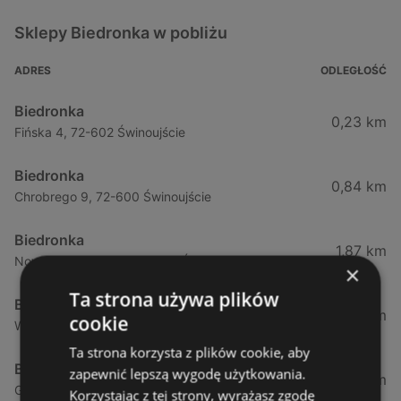
Sklepy Biedronka w pobliżu
ADRES
ODLEGŁOŚĆ
Biedronka
0,23 km
Fińska 4, 72-602 Świnoujście
Biedronka
0,84 km
Chrobrego 9, 72-600 Świnoujście
Biedronka
1,87 km
Nowokarsiborska 2, 72-600 Świnoujście
×
Ta strona używa plików
Biedronka
2,77 km
cookie
Wojska Polskiego 16a, 72-600 Świnoujście
Ta strona korzysta z plików cookie, aby
Biedronka
zapewnić lepszą wygodę użytkowania.
12,39 km
Gryfa Pomorskiego, 72-500 Międzyzdroje
Korzystając z tej strony, wyrażasz zgodę