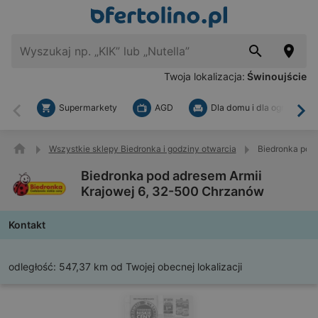
Twoja lokalizacja:
Świnoujście
Supermarkety
AGD
Dla domu i dla ogrodu
Wstecz
Dal
Wszystkie sklepy Biedronka i godziny otwarcia
Biedronka pod
Biedronka pod adresem Armii
Krajowej 6, 32-500 Chrzanów
Kontakt
odległość:
547,37 km od Twojej obecnej lokalizacji