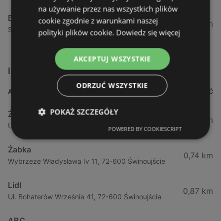
na używanie przez nas wszystkich plików
Biedronka
cookie zgodnie z warunkami naszej
24,01 km
Sienkiewicza 32, 72-510 Wolin
polityki plików cookie.
Dowiedz się więcej
AKCEPTUJ WSZYSTKIE
Inne sklepy Supermarkety w pobliżu
ODRZUĆ WSZYSTKIE
ADRES
ODLEGŁOŚĆ
POKAŻ SZCZEGÓŁY
Żabka
0,64 km
Ul. Barlickiego 4d / 2, 72-602 Świnoujście
POWERED BY COOKIESCRIPT
Żabka
0,74 km
Wybrzeze Władysława Iv 11, 72-600 Świnoujście
Lidl
0,87 km
Ul. Bohaterów Września 41, 72-600 Świnoujście
ABC