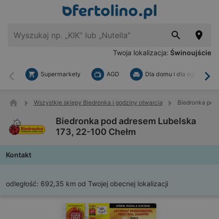
Twoja lokalizacja:
Świnoujście
Supermarkety
AGD
Dla domu i dla ogrodu
Wstecz
Dal
Wszystkie sklepy Biedronka i godziny otwarcia
Biedronka pod
Biedronka pod adresem Lubelska
173, 22-100 Chełm
Kontakt
odległość:
692,35 km od Twojej obecnej lokalizacji