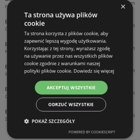
0,23 km
×
Fińska 4, 72-602 Świnoujście
Ta strona używa plików
Biedronka
cookie
0,84 km
Chrobrego 9, 72-600 Świnoujście
Ta strona korzysta z plików cookie, aby
zapewnić lepszą wygodę użytkowania.
Biedronka
1,87 km
Korzystając z tej strony, wyrażasz zgodę
Nowokarsiborska 2, 72-600 Świnoujście
na używanie przez nas wszystkich plików
cookie zgodnie z warunkami naszej
Biedronka
2,77 km
polityki plików cookie.
Dowiedz się więcej
Wojska Polskiego 16a, 72-600 Świnoujście
AKCEPTUJ WSZYSTKIE
Biedronka
12,39 km
Gryfa Pomorskiego, 72-500 Międzyzdroje
ODRZUĆ WSZYSTKIE
Biedronka
24,01 km
Sienkiewicza 32, 72-510 Wolin
POKAŻ SZCZEGÓŁY
POWERED BY COOKIESCRIPT