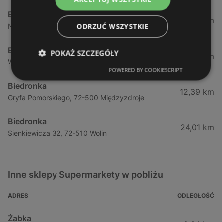
Biedronka
1,87 km
ODRZUĆ WSZYSTKIE
Nowokarsiborska 2, 72-600 Świnoujście
Biedronka
POKAŻ SZCZEGÓŁY
2,77 km
Wojska Polskiego 16a, 72-600 Świnoujście
POWERED BY COOKIESCRIPT
Biedronka
12,39 km
Gryfa Pomorskiego, 72-500 Międzyzdroje
Biedronka
24,01 km
Sienkiewicza 32, 72-510 Wolin
Inne sklepy Supermarkety w pobliżu
ADRES
ODLEGŁOŚĆ
Żabka