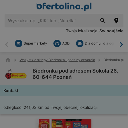
Twoja lokalizacja:
Świnoujście
Supermarkety
AGD
Dla domu i dla ogrodu
Wstecz
Dal
Wszystkie sklepy Biedronka i godziny otwarcia
Biedronka pod
Biedronka pod adresem Sokoła 26,
60-644 Poznań
Kontakt
odległość:
241,03 km od Twojej obecnej lokalizacji