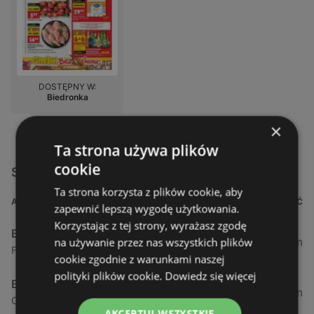
DOSTĘPNY W:
Biedronka
×
Ta strona używa plików
cookie
Sklepy Biedronka w pobliżu
Ta strona korzysta z plików cookie, aby
ADRES
ODLEGŁOŚĆ
zapewnić lepszą wygodę użytkowania.
Korzystając z tej strony, wyrażasz zgodę
Biedronka
0,23 km
na używanie przez nas wszystkich plików
Fińska 4, 72-602 Świnoujście
cookie zgodnie z warunkami naszej
polityki plików cookie.
Dowiedz się więcej
Biedronka
0,84 km
Chrobrego 9, 72-600 Świnoujście
AKCEPTUJ WSZYSTKIE