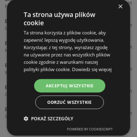
0,23 km
×
Fińska 4, 72-602 Świnoujście
Ta strona używa plików
Biedronka
cookie
0,84 km
Chrobrego 9, 72-600 Świnoujście
Ta strona korzysta z plików cookie, aby
zapewnić lepszą wygodę użytkowania.
Biedronka
1,87 km
Korzystając z tej strony, wyrażasz zgodę
Nowokarsiborska 2, 72-600 Świnoujście
na używanie przez nas wszystkich plików
cookie zgodnie z warunkami naszej
Biedronka
2,77 km
polityki plików cookie.
Dowiedz się więcej
Wojska Polskiego 16a, 72-600 Świnoujście
AKCEPTUJ WSZYSTKIE
Biedronka
12,39 km
Gryfa Pomorskiego, 72-500 Międzyzdroje
ODRZUĆ WSZYSTKIE
Biedronka
24,01 km
Sienkiewicza 32, 72-510 Wolin
POKAŻ SZCZEGÓŁY
POWERED BY COOKIESCRIPT