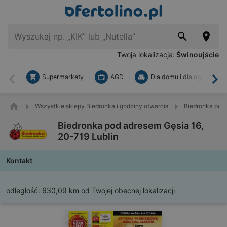
Twoja lokalizacja:
Świnoujście
Supermarkety
AGD
Dla domu i dla ogrodu
Wstecz
Dal
Wszystkie sklepy Biedronka i godziny otwarcia
Biedronka pod 
Biedronka pod adresem Gęsia 16,
20-719 Lublin
Kontakt
odległość:
630,09 km od Twojej obecnej lokalizacji