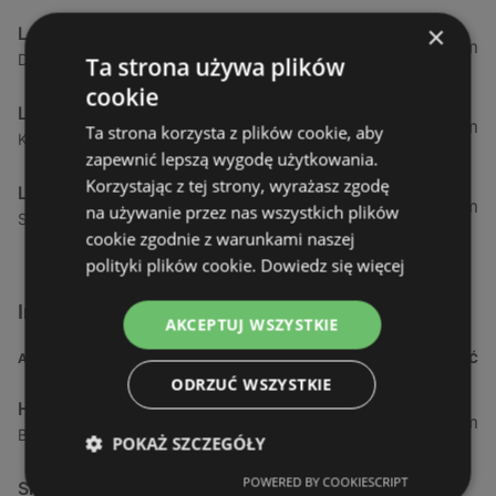
×
Leroy Merlin
91,92 km
Dobrawy 1 1, 78-100 Budzistowo
Ta strona używa plików
cookie
Leroy Merlin
130,23 km
Ta strona korzysta z plików cookie, aby
Koszalińska 1 1, 75-900 Koszalin
zapewnić lepszą wygodę użytkowania.
Korzystając z tej strony, wyrażasz zgodę
Leroy Merlin
143,49 km
na używanie przez nas wszystkich plików
Słowiańska 70, 66-400 Gorzów Wielkopolski
cookie zgodnie z warunkami naszej
polityki plików cookie.
Dowiedz się więcej
Inne sklepy Dla domu i dla ogrodu w pobliżu
AKCEPTUJ WSZYSTKIE
ADRES
ODLEGŁOŚĆ
ODRZUĆ WSZYSTKIE
Husqvarna
1,14 km
Bolesława Chrobrego 64 B, 72-110 Świnoujście
POKAŻ SZCZEGÓŁY
POWERED BY COOKIESCRIPT
Sklepy Komfort S.A.