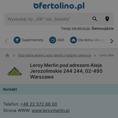
Twoja lokalizacja:
Świnoujście
Supermarkety
AGD
Dla domu i dla ogrodu
Wstecz
Dal
Wszystkie sklepy Leroy Merlin i godziny otwarcia
Leroy Merli
Leroy Merlin pod adresem Aleje
Jerozolimskie 244 244, 02-495
Warszawa
Kontakt
Telefon:
+48 22 572 88 00
Strona WWW:
www.leroymerlin.pl