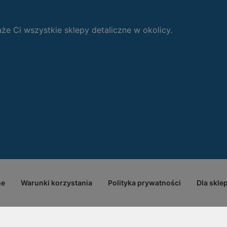
 Ci wszystkie sklepy detaliczne w okolicy.
ne
Warunki korzystania
Polityka prywatności
Dla skle