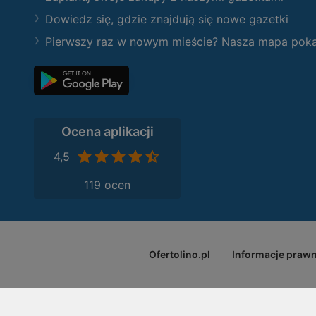
Dowiedz się, gdzie znajdują się nowe gazetki
Pierwszy raz w nowym mieście? Nasza mapa pokaże
Ocena aplikacji
4,5
119 ocen
Ofertolino.pl
Informacje praw