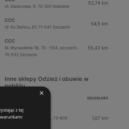
53,74 km
Ul. Dworcowa, 9, 72-100 Goleniów
CCC
54,5 km
Ul. Ku Słońcu, 67, 71-041 Szczecin
CCC
55,43 km
Al. Wyzwolenia 18, 70 - 554, szczecin,
70-532 Szczecin
Inne sklepy Odzież i obuwie w
pobliżu
×
ADRES
ODLEGŁOŚĆ
stając z tej
Esotiq
z warunkami
1,07 km
Bohaterow Września 6/4, 72-600
Świnoujście