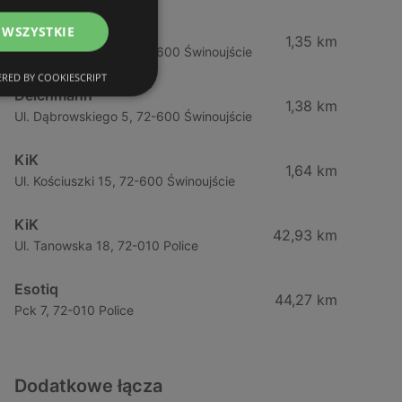
Gatta
 WSZYSTKIE
1,35 km
Ul. Dąbrowskiego 5, 72-600 Świnoujście
RED BY COOKIESCRIPT
Deichmann
1,38 km
Ul. Dąbrowskiego 5, 72-600 Świnoujście
KiK
1,64 km
Ul. Kościuszki 15, 72-600 Świnoujście
KiK
42,93 km
Ul. Tanowska 18, 72-010 Police
Esotiq
44,27 km
Pck 7, 72-010 Police
Dodatkowe łącza