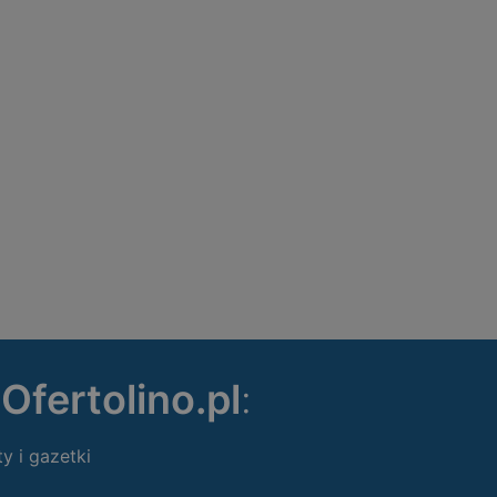
ę
Ofertolino.pl
:
ty i gazetki