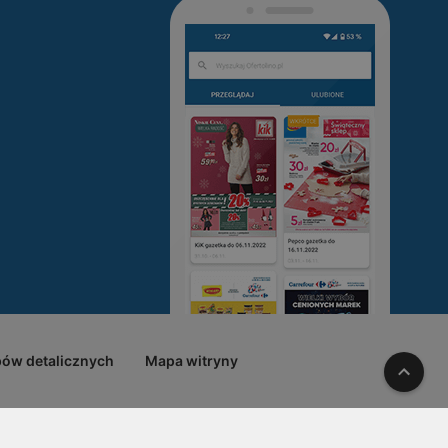
pów detalicznych
Mapa witryny
W gó