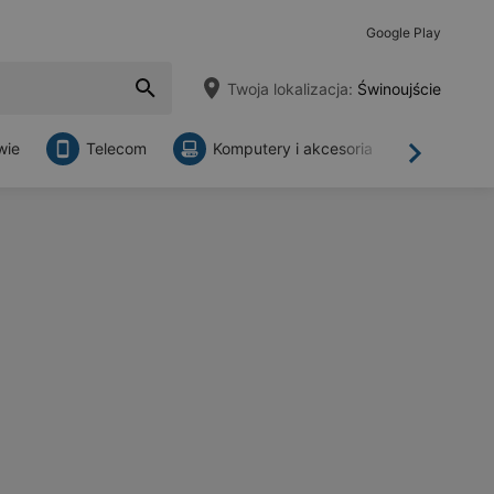
Google Play
Twoja lokalizacja:
Świnoujście
wie
Telecom
Komputery i akcesoria
Sklepy
Dalej