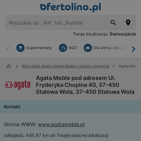
Twoja lokalizacja:
Świnoujście
Supermarkety
AGD
Dla domu i dla ogrodu
Wstecz
Dal
Wszystkie sklepy Agata Meble i godziny otwarcia
Agata Meble
Agata Meble pod adresem Ul.
Fryderyka Chopina 40, 37-450
Stalowa Wola, 37-450 Stalowa Wola
Kontakt
Strona WWW:
www.agatameble.pl
odległość:
645,87 km od Twojej obecnej lokalizacji