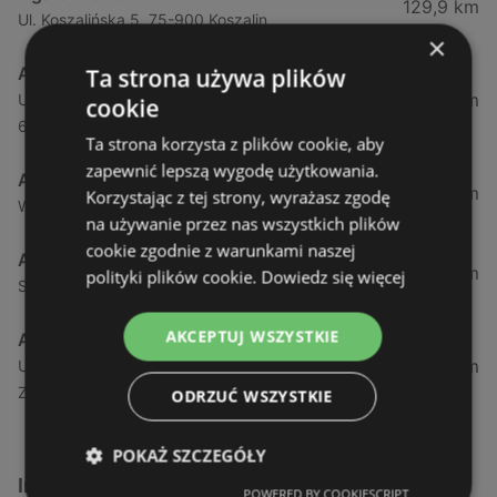
129,9 km
Ul. Koszalińska 5, 75-900 Koszalin
×
Agata Meble
Ta strona używa plików
143,64 km
Ul. Mysliborska 35, 66-400 Gorzów Wielkopolski,
cookie
66-400 Gorzów Wielkopolski
Ta strona korzysta z plików cookie, aby
zapewnić lepszą wygodę użytkowania.
Agata Meble
186,36 km
Korzystając z tej strony, wyrażasz zgodę
Wspólna 1, 76-251 Słupsk
na używanie przez nas wszystkich plików
cookie zgodnie z warunkami naszej
Agata Meble
187,2 km
polityki plików cookie.
Dowiedz się więcej
Szczecińska 3d, 76-251 Słupsk/Kobylnica
AKCEPTUJ WSZYSTKIE
Agata Meble
232,11 km
Ul. Sulechowska 45, 65-022 Zielona Góra, 65-022
Zielona Góra
ODRZUĆ WSZYSTKIE
POKAŻ SZCZEGÓŁY
Inne sklepy Meble w pobliżu
POWERED BY COOKIESCRIPT