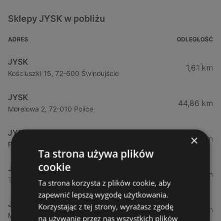
Sklepy JYSK w pobliżu
ADRES
ODLEGŁOŚĆ
JYSK
1,61 km
Kościuszki 15, 72-600 Świnoujście
JYSK
44,86 km
Morelowa 2, 72-010 Police
JYSK
×
49,95 km
Policka, 71-837 Szczecin
Ta strona używa plików
cookie
JYSK
54,17 km
Tartaczna, 72-100 Goleniów
Ta strona korzysta z plików cookie, aby
zapewnić lepszą wygodę użytkowania.
JYSK
Korzystając z tej strony, wyrażasz zgodę
57,07 km
Mieszka I81, 71-011 Szczecin
na używanie przez nas wszystkich plików