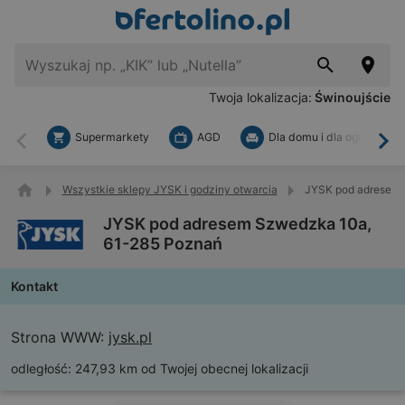
Twoja lokalizacja:
Świnoujście
Supermarkety
AGD
Dla domu i dla ogrodu
Wstecz
Dal
Wszystkie sklepy JYSK i godziny otwarcia
JYSK pod adresem 
JYSK pod adresem Szwedzka 10a,
61-285 Poznań
Kontakt
Strona WWW:
jysk.pl
odległość:
247,93 km od Twojej obecnej lokalizacji