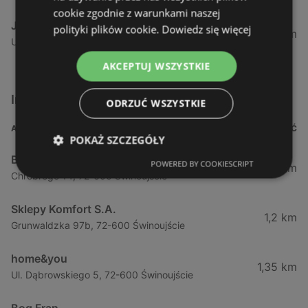
cookie zgodnie z warunkami naszej
JYSK
polityki plików cookie.
Dowiedz się więcej
59,29 km
Ustowo, 70-001 Szczecin
AKCEPTUJ WSZYSTKIE
Inne sklepy Meble w pobliżu
ODRZUĆ WSZYSTKIE
ADRES
ODLEGŁOŚĆ
POKAŻ SZCZEGÓŁY
Bodzio
POWERED BY COOKIESCRIPT
0,9 km
Chrobrego 14, 72-600 Świnoujście
Sklepy Komfort S.A.
1,2 km
Grunwaldzka 97b, 72-600 Świnoujście
home&you
1,35 km
Ul. Dąbrowskiego 5, 72-600 Świnoujście