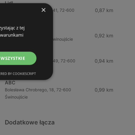
Lidl
×
0,87 km
Ul. Bohaterów Września 41, 72-600
Świnoujście
stając z tej
ABC
z warunkami
0,92 km
Barlickiego, 4, 72-600 Świnoujście
Żabka
 WSZYSTKIE
0,94 km
Ul. Bohaterów Września 49, 72-600
Świnoujście
RED BY COOKIESCRIPT
ABC
0,99 km
Bolesława Chrobrego, 18, 72-600
Świnoujście
Dodatkowe łącza