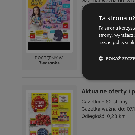
Gazetka ważna do:
31.
Odległość:
0,23 km
Ta strona u
Ta strona korzyst
strony, wyrażasz
naszej polityki pl
DOSTĘPNY W:
POKAŻ SZCZ
Biedronka
Aktualne oferty i
Gazetka – 82 strony
Gazetka ważna do:
07.
Odległość:
0,23 km