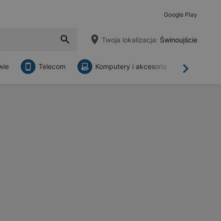
Google Play
Twoja lokalizacja:
Świnoujście
wie
Telecom
Komputery i akcesoria
Sklepy
Dalej