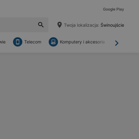
Google Play
Twoja lokalizacja:
Świnoujście
wie
Telecom
Komputery i akcesoria
Sklepy
Dalej