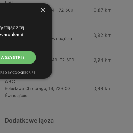
Lidl
×
0,87 km
Ul. Bohaterów Września 41, 72-600
Świnoujście
stając z tej
ABC
z warunkami
0,92 km
Barlickiego, 4, 72-600 Świnoujście
Żabka
 WSZYSTKIE
0,94 km
Ul. Bohaterów Września 49, 72-600
Świnoujście
RED BY COOKIESCRIPT
ABC
0,99 km
Bolesława Chrobrego, 18, 72-600
Świnoujście
Dodatkowe łącza