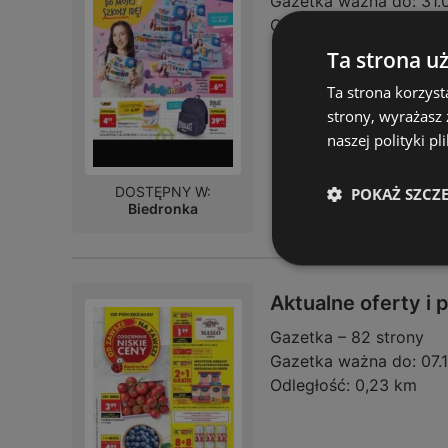
Gazetka ważna do:
31.
Odległość:
0,23 km
Ta strona u
Ta strona korzyst
strony, wyrażasz
naszej polityki pl
DOSTĘPNY W:
POKAŻ SZCZ
Biedronka
Aktualne oferty i
Gazetka – 82 strony
Gazetka ważna do:
07.
Odległość:
0,23 km