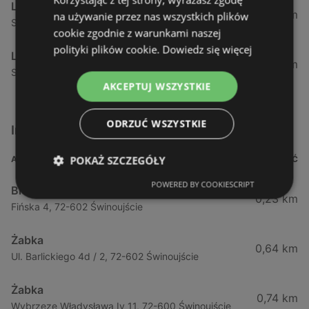
Lewiatan
34,13 km
na używanie przez nas wszystkich plików
Strzelecka 12 F, 72-400 Kamień Pomorski
cookie zgodnie z warunkami naszej
polityki plików cookie.
Dowiedz się więcej
Lewiatan
34,42 km
Szczecińska 12, 72-400 Kamień Pomorski
AKCEPTUJ WSZYSTKIE
ODRZUĆ WSZYSTKIE
Inne sklepy Supermarkety w pobliżu
POKAŻ SZCZEGÓŁY
ADRES
ODLEGŁOŚĆ
POWERED BY COOKIESCRIPT
Biedronka
0,23 km
Fińska 4, 72-602 Świnoujście
Żabka
0,64 km
Ul. Barlickiego 4d / 2, 72-602 Świnoujście
Żabka
0,74 km
Wybrzeze Władysława Iv 11, 72-600 Świnoujście