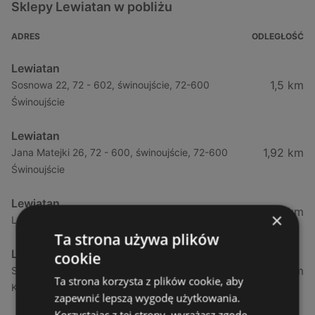
Sklepy Lewiatan w pobliżu
ADRES
ODLEGŁOŚĆ
Lewiatan
1,5 km
Sosnowa 22, 72 - 602, świnoujście, 72-600
Świnoujście
Lewiatan
1,92 km
Jana Matejki 26, 72 - 600, świnoujście, 72-600
Świnoujście
Lewiatan
21,36 km
×
Leśna 11, 72 - 514, wisełka, 72-513 Wisełka
Ta strona używa plików
Lewiatan
cookie
34,13 km
Strzelecka 12f, 72 - 400, kamień pomorski, 72-400
Ta strona korzysta z plików cookie, aby
Kamień Pomorski
zapewnić lepszą wygodę użytkowania.
Korzystając z tej strony, wyrażasz zgodę