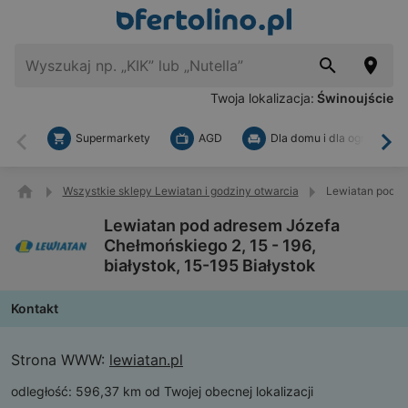
Twoja lokalizacja:
Świnoujście
Supermarkety
AGD
Dla domu i dla ogrodu
Wstecz
Dal
Wszystkie sklepy Lewiatan i godziny otwarcia
Lewiatan pod ad
Lewiatan pod adresem Józefa
Chełmońskiego 2, 15 - 196,
białystok, 15-195 Białystok
Kontakt
Strona WWW:
lewiatan.pl
odległość:
596,37 km od Twojej obecnej lokalizacji