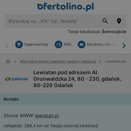
Twoja lokalizacja:
Świnoujście
Supermarkety
AGD
Dla domu i dla ogrodu
Wstecz
Dal
Wszystkie sklepy Lewiatan i godziny otwarcia
Lewiatan pod a
Lewiatan pod adresem Al.
Grunwaldzka 24, 80 - 230, gdańsk,
80-229 Gdańsk
Kontakt
Strona WWW:
lewiatan.pl
odległość:
288,4 km od Twojej obecnej lokalizacji