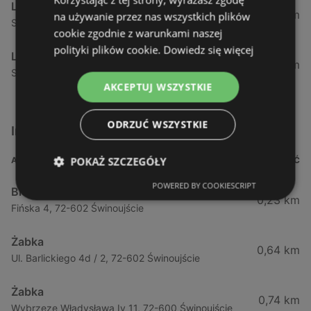
Lewiatan
34,13 km
na używanie przez nas wszystkich plików
Strzelecka 12 F, 72-400 Kamień Pomorski
cookie zgodnie z warunkami naszej
polityki plików cookie.
Dowiedz się więcej
Lewiatan
34,42 km
Szczecińska 12, 72-400 Kamień Pomorski
AKCEPTUJ WSZYSTKIE
ODRZUĆ WSZYSTKIE
Inne sklepy Supermarkety w pobliżu
POKAŻ SZCZEGÓŁY
ADRES
ODLEGŁOŚĆ
POWERED BY COOKIESCRIPT
Biedronka
0,23 km
Fińska 4, 72-602 Świnoujście
Żabka
0,64 km
Ul. Barlickiego 4d / 2, 72-602 Świnoujście
Żabka
0,74 km
Wybrzeze Władysława Iv 11, 72-600 Świnoujście