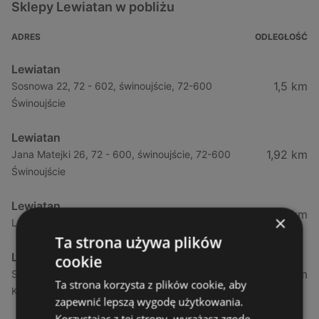
Sklepy Lewiatan w pobliżu
ADRES
ODLEGŁOŚĆ
Lewiatan
1,5 km
Sosnowa 22, 72 - 602, świnoujście, 72-600
Świnoujście
Lewiatan
1,92 km
Jana Matejki 26, 72 - 600, świnoujście, 72-600
Świnoujście
Lewiatan
21,36 km
×
Leśna 11, 72 - 514, wisełka, 72-513 Wisełka
Ta strona używa plików
Lewiatan
cookie
34,13 km
Strzelecka 12f, 72 - 400, kamień pomorski, 72-400
Ta strona korzysta z plików cookie, aby
Kamień Pomorski
zapewnić lepszą wygodę użytkowania.
Korzystając z tej strony, wyrażasz zgodę