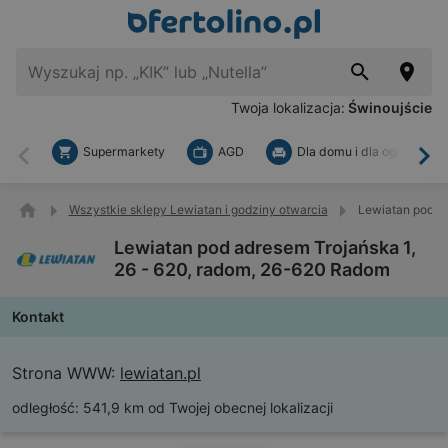
Twoja lokalizacja:
Świnoujście
Supermarkety
AGD
Dla domu i dla ogrodu
Wstecz
Dal
Wszystkie sklepy Lewiatan i godziny otwarcia
Lewiatan pod ad
Lewiatan pod adresem Trojańska 1,
26 - 620, radom, 26-620 Radom
Kontakt
Strona WWW:
lewiatan.pl
odległość:
541,9 km od Twojej obecnej lokalizacji