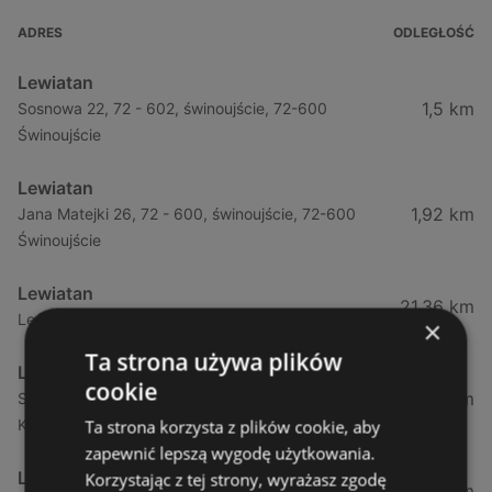
ADRES
ODLEGŁOŚĆ
Lewiatan
1,5 km
Sosnowa 22, 72 - 602, świnoujście, 72-600
Świnoujście
Lewiatan
1,92 km
Jana Matejki 26, 72 - 600, świnoujście, 72-600
Świnoujście
Lewiatan
21,36 km
Leśna 11, 72 - 514, wisełka, 72-513 Wisełka
×
Ta strona używa plików
Lewiatan
cookie
34,13 km
Strzelecka 12f, 72 - 400, kamień pomorski, 72-400
Kamień Pomorski
Ta strona korzysta z plików cookie, aby
zapewnić lepszą wygodę użytkowania.
Lewiatan
Korzystając z tej strony, wyrażasz zgodę
34,13 km