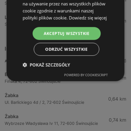
Strzelecka 12 F, 72-400 Kamień Pomorski
na używanie przez nas wszystkich plików
cookie zgodnie z warunkami naszej
Lewiatan
polityki plików cookie.
Dowiedz się więcej
34,42 km
Szczecińska 12, 72-400 Kamień Pomorski
AKCEPTUJ WSZYSTKIE
Inne sklepy Supermarkety w pobliżu
ODRZUĆ WSZYSTKIE
ADRES
ODLEGŁOŚĆ
POKAŻ SZCZEGÓŁY
Biedronka
POWERED BY COOKIESCRIPT
0,23 km
Fińska 4, 72-602 Świnoujście
Żabka
0,64 km
Ul. Barlickiego 4d / 2, 72-602 Świnoujście
Żabka
0,74 km
Wybrzeze Władysława Iv 11, 72-600 Świnoujście