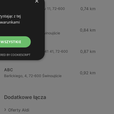
×
Żabka
0,74 km
Wybrzeze Władysława Iv 11, 72-600
Świnoujście
stając z tej
z warunkami
Biedronka
0,84 km
Chrobrego 9, 72-600 Świnoujście
 WSZYSTKIE
Lidl
0,87 km
Ul. Bohaterów Września 41 41, 72-600
RED BY COOKIESCRIPT
Świnoujście
ABC
0,92 km
Barlickiego, 4, 72-600 Świnoujście
Dodatkowe łącza
Oferty Aldi