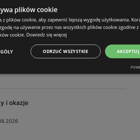
żywa plików cookie
10.2026
a z plików cookie, aby zapewnić lepszą wygodę użytkowania. Korzy
 zgodę na używanie przez nas wszystkich plików cookie zgodnie 
ików cookie.
Dowiedz się więcej
EGÓŁY
ODRZUĆ WSZYSTKIE
AKCEPTUJ
POWE
y i okazje
08.2026