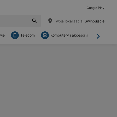
Google Play
Twoja lokalizacja:
Świnoujście
wie
Telecom
Komputery i akcesoria
Sklepy
Dalej