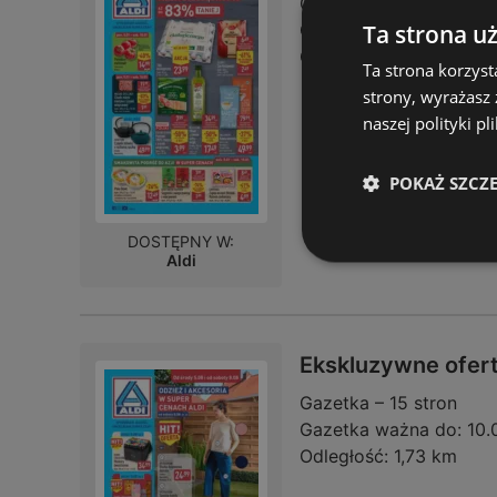
Gazetka – 34 strony
Ta strona u
Gazetka ważna do:
01.
Odległość:
46,87 km
Ta strona korzyst
strony, wyrażasz
naszej polityki pl
POKAŻ SZCZ
DOSTĘPNY W:
Aldi
Ekskluzywne ofert
Gazetka – 15 stron
Gazetka ważna do:
10.
Odległość:
1,73 km