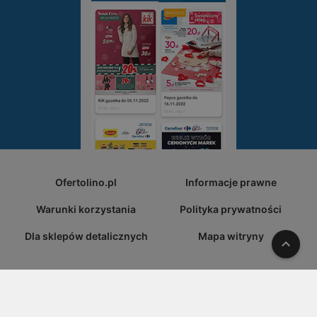
Ofertolino.pl
Informacje prawne
Warunki korzystania
Polityka prywatności
Dla sklepów detalicznych
Mapa witryny
W gó