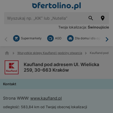
Twoja lokalizacja:
Świnoujście
Supermarkety
AGD
Dla domu i dla ogrodu
Wstecz
Dal
Wszystkie sklepy Kaufland i godziny otwarcia
Kaufland pod ad
Kaufland pod adresem Ul. Wielicka
259, 30-663 Kraków
Kontakt
Strona WWW:
www.kaufland.pl
odległość:
583,84 km od Twojej obecnej lokalizacji