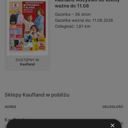
ważne do 11.08
Gazetka – 36 stron
Gazetka ważna do:
11.08.2026
Odległość:
1,81 km
DOSTĘPNY W:
Kaufland
Sklepy Kaufland w pobliżu
ADRES
ODLEGŁOŚĆ
Kaufland
1,81 km
×
Ul. Matejki 1d, 72-600 Świnoujście