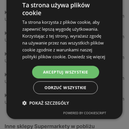
Ta strona używa plików
cookie
Kaufland
52,51 km
Ul. Wolińska 11, 72-100 Goleniów
Ta strona korzysta z plików cookie, aby
zapewnić lepszą wygodę użytkowania.
Kaufland
Korzystając z tej strony, wyrażasz zgodę
54,67 km
Ul. Ofiar Oświęcimia 14b, 71-537 Szczecin
na używanie przez nas wszystkich plików
cookie zgodnie z warunkami naszej
Kaufland
polityki plików cookie.
Dowiedz się więcej
58,71 km
Ul. Floriana Krygiera 7, 71-001 Szczecin
AKCEPTUJ WSZYSTKIE
Kaufland
61,27 km
Ul. Starogrodzka 4, 72-300 Gryfice
ODRZUĆ WSZYSTKIE
Kaufland
63,41 km
Ul. Struga 29, 70-807 Szczecin
POKAŻ SZCZEGÓŁY
POWERED BY COOKIESCRIPT
Inne sklepy Supermarkety w pobliżu