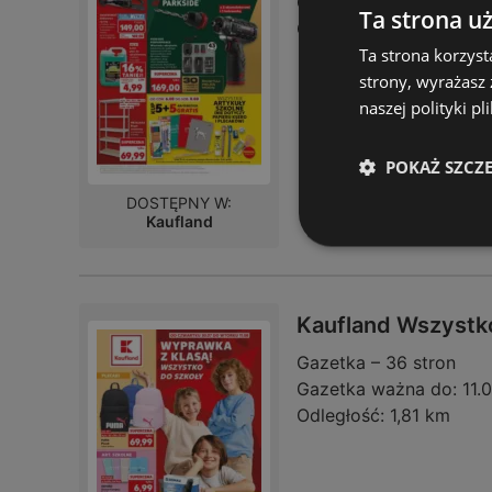
Gazetka ważna do:
19.
Ta strona u
Odległość:
1,81 km
Ta strona korzyst
strony, wyrażasz
naszej polityki pl
POKAŻ SZCZ
DOSTĘPNY W:
Kaufland
Kaufland Wszystko
Gazetka – 36 stron
Gazetka ważna do:
11.
Odległość:
1,81 km