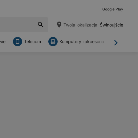
Google Play
Twoja lokalizacja:
Świnoujście
wie
Telecom
Komputery i akcesoria
Sklepy
Dalej