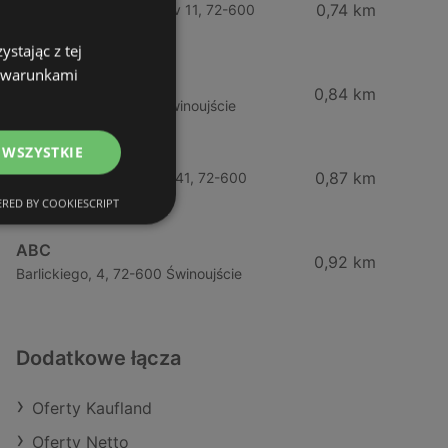
0,74 km
Wybrzeze Władysława Iv 11, 72-600
Świnoujście
stając z tej
z warunkami
Biedronka
0,84 km
Chrobrego 9, 72-600 Świnoujście
 WSZYSTKIE
Lidl
0,87 km
Ul. Bohaterów Września 41, 72-600
Świnoujście
RED BY COOKIESCRIPT
ABC
0,92 km
Barlickiego, 4, 72-600 Świnoujście
Dodatkowe łącza
Oferty Kaufland
Oferty Netto