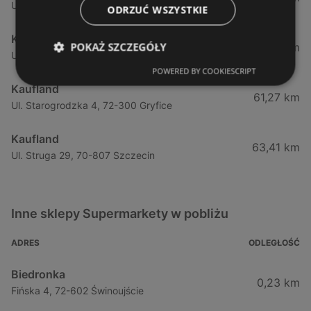
Ul. Ofiar Oświęcimia 14b, 71-537 Szczecin
ODRZUĆ WSZYSTKIE
Kaufland
POKAŻ SZCZEGÓŁY
58,71 km
Ul. Floriana Krygiera 7, 71-001 Szczecin
POWERED BY COOKIESCRIPT
Kaufland
61,27 km
Ul. Starogrodzka 4, 72-300 Gryfice
Kaufland
63,41 km
Ul. Struga 29, 70-807 Szczecin
Inne sklepy Supermarkety w pobliżu
ADRES
ODLEGŁOŚĆ
Biedronka
0,23 km
Fińska 4, 72-602 Świnoujście