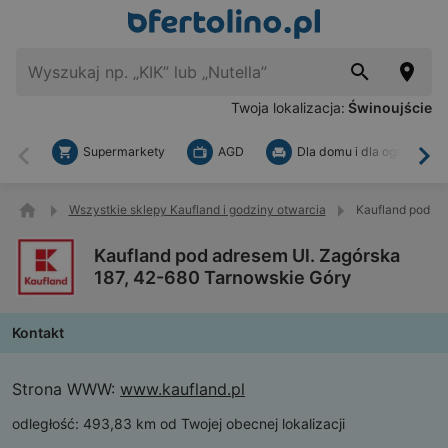
Twoja lokalizacja:
Świnoujście
Supermarkety
AGD
Dla domu i dla ogrodu
Wstecz
Dal
Wszystkie sklepy Kaufland i godziny otwarcia
Kaufland pod ad
Kaufland pod adresem Ul. Zagórska
187, 42-680 Tarnowskie Góry
Kontakt
Strona WWW:
www.kaufland.pl
odległość:
493,83 km od Twojej obecnej lokalizacji