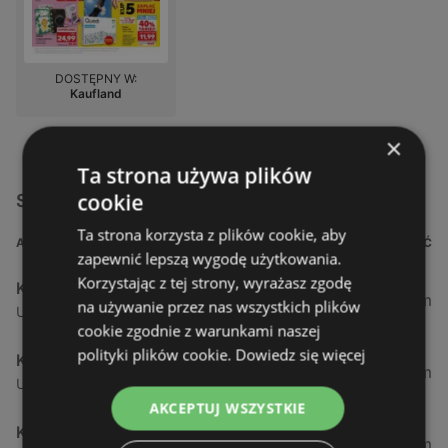
DOSTĘPNY W:
Kaufland
×
Ta strona używa plików
cookie
Sklepy Kaufland w pobliżu
Ta strona korzysta z plików cookie, aby
ADRES
ODLEGŁOŚĆ
zapewnić lepszą wygodę użytkowania.
Korzystając z tej strony, wyrażasz zgodę
Kaufland
1,81 km
na używanie przez nas wszystkich plików
Ul. Matejki 1d, 72-600 Świnoujście
cookie zgodnie z warunkami naszej
polityki plików cookie.
Dowiedz się więcej
Kaufland
52,51 km
Ul. Wolińska 11, 72-100 Goleniów
AKCEPTUJ WSZYSTKIE
Kaufland
54,67 km