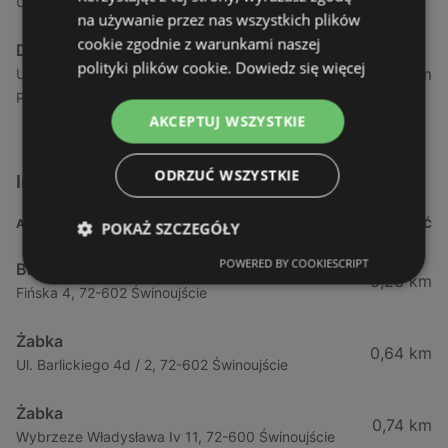
Ul. 17 Stycznia 3 4, 64-360 Zbąszyń
na używanie przez nas wszystkich plików
cookie zgodnie z warunkami naszej
Dino
polityki plików cookie.
Dowiedz się więcej
225,48 km
Ul. 23 Października 5 7 a, 62-080 Tarnowo
Podgórne
AKCEPTUJ WSZYSTKIE
ODRZUĆ WSZYSTKIE
Inne sklepy Supermarkety w pobliżu
ADRES
ODLEGŁOŚĆ
POKAŻ SZCZEGÓŁY
POWERED BY COOKIESCRIPT
Biedronka
0,23 km
Fińska 4, 72-602 Świnoujście
Żabka
0,64 km
Ul. Barlickiego 4d / 2, 72-602 Świnoujście
Żabka
0,74 km
Wybrzeze Władysława Iv 11, 72-600 Świnoujście