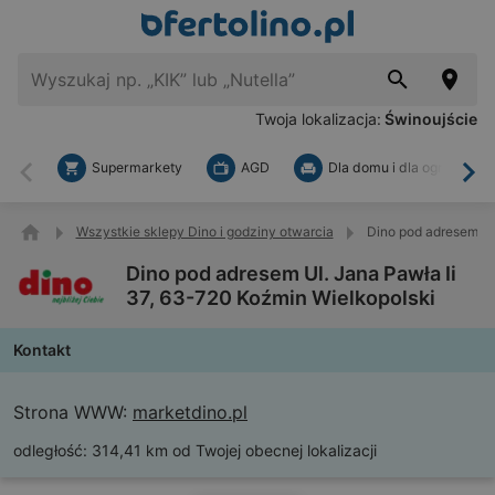
Twoja lokalizacja:
Świnoujście
Supermarkety
AGD
Dla domu i dla ogrodu
Wstecz
Dal
Wszystkie sklepy Dino i godziny otwarcia
Dino pod adresem Ul
Dino pod adresem Ul. Jana Pawła Ii
37, 63-720 Koźmin Wielkopolski
Kontakt
Strona WWW:
marketdino.pl
odległość:
314,41 km od Twojej obecnej lokalizacji