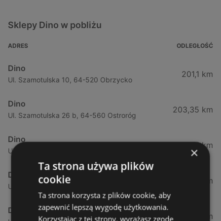
Sklepy Dino w pobliżu
ADRES
ODLEGŁOŚĆ
Dino
201,1 km
Ul. Szamotulska 10, 64-520 Obrzycko
Dino
203,35 km
Ul. Szamotulska 26 b, 64-560 Ostroróg
Dino
205,21 km
×
Ul. Obornicka 10, 64-710 Połajewo
Ta strona używa plików
Dino
cookie
205,96 km
Ul. Magazynowa 6 a, 64-310 Lwówek
Ta strona korzysta z plików cookie, aby
zapewnić lepszą wygodę użytkowania.
Dino
213,23 km
Korzystając z tej strony, wyrażasz zgodę