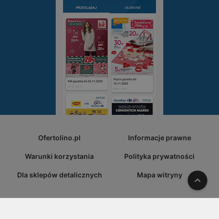
Ofertolino.pl
Informacje prawne
Warunki korzystania
Polityka prywatności
Dla sklepów detalicznych
Mapa witryny
W gó