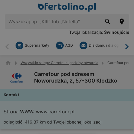
Twoja lokalizacja:
Świnoujście
Supermarkety
AGD
Dla domu i dla ogrodu
Wstecz
Dal
Wszystkie sklepy Carrefour i godziny otwarcia
Carrefour pod 
Carrefour pod adresem
Noworudzka, 2, 57-300 Kłodzko
Kontakt
Strona WWW:
www.carrefour.pl
odległość:
416,37 km od Twojej obecnej lokalizacji