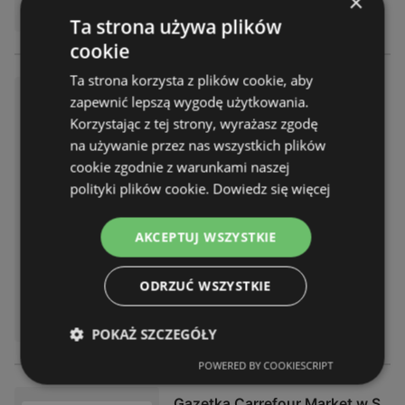
×
Carrefour
Ta strona używa plików
cookie
Ta strona korzysta z plików cookie, aby
Gazetka Market w SUMIE eksp
zapewnić lepszą wygodę użytkowania.
resowe zakupy
Korzystając z tej strony, wyrażasz zgodę
Gazetka – 12 stron
na używanie przez nas wszystkich plików
Gazetka ważna do:
17.08.2026
cookie zgodnie z warunkami naszej
Odległość:
55,72 km
polityki plików cookie.
Dowiedz się więcej
AKCEPTUJ WSZYSTKIE
ODRZUĆ WSZYSTKIE
DOSTĘPNY W:
Carrefour
POKAŻ SZCZEGÓŁY
POWERED BY COOKIESCRIPT
Gazetka Carrefour Market w S