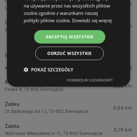
Carrefour
184,42 km
na używanie przez nas wszystkich plików
Lutego, 26, 64-920 Piła
cookie zgodnie z warunkami naszej
polityki plików cookie.
Dowiedz się więcej
Carrefour
218,99 km
Bayeux, 1, 89-604 Chojnice
AKCEPTUJ WSZYSTKIE
ODRZUĆ WSZYSTKIE
Inne sklepy Supermarkety w pobliżu
ADRES
ODLEGŁOŚĆ
POKAŻ SZCZEGÓŁY
POWERED BY COOKIESCRIPT
Biedronka
0,23 km
Fińska 4, 72-602 Świnoujście
Żabka
0,64 km
Ul. Barlickiego 4d / 2, 72-602 Świnoujście
Żabka
0,74 km
Wybrzeze Władysława Iv 11, 72-600 Świnoujście