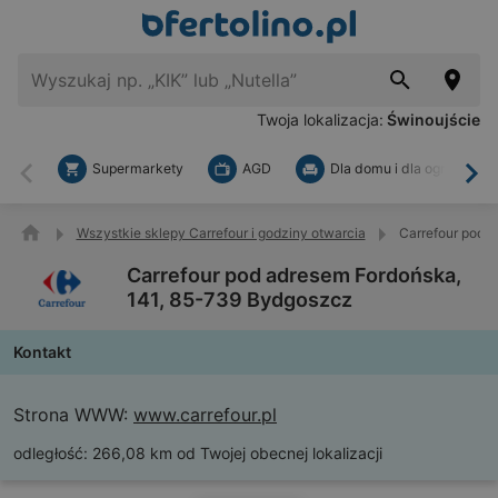
Twoja lokalizacja:
Świnoujście
Supermarkety
AGD
Dla domu i dla ogrodu
Wstecz
Dal
Wszystkie sklepy Carrefour i godziny otwarcia
Carrefour pod 
Carrefour pod adresem Fordońska,
141, 85-739 Bydgoszcz
Kontakt
Strona WWW:
www.carrefour.pl
odległość:
266,08 km od Twojej obecnej lokalizacji