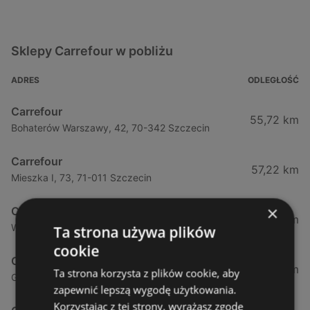
Sklepy Carrefour w pobliżu
ADRES
ODLEGŁOŚĆ
Carrefour
55,72 km
Bohaterów Warszawy, 42, 70-342 Szczecin
Carrefour
57,22 km
Mieszka I, 73, 71-011 Szczecin
×
Carrefour
63,13 km
Wiosenna, 32, 70-807 Szczecin
Ta strona używa plików
cookie
Carrefour
143,3 km
Ta strona korzysta z plików cookie, aby
Górczyńska, 19, 66-400 Gorzów Wielkopolski
zapewnić lepszą wygodę użytkowania.
Korzystając z tej strony, wyrażasz zgodę