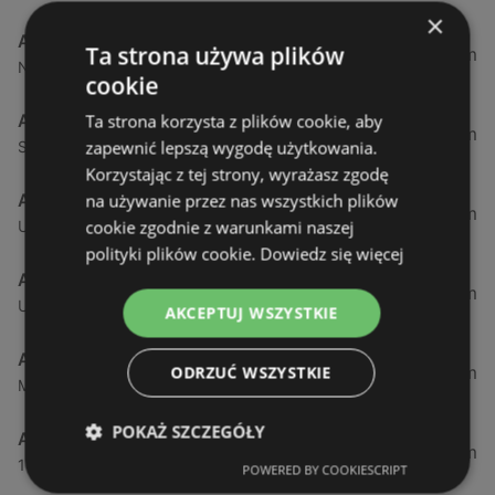
×
Aldi
Ta strona używa plików
1,73 km
Nowokarsiborska 15, 72-600 Świnoujście
cookie
Aldi
Ta strona korzysta z plików cookie, aby
46,87 km
zapewnić lepszą wygodę użytkowania.
Szczecińska 5b, 72-003 Dobra
Korzystając z tej strony, wyrażasz zgodę
Aldi
na używanie przez nas wszystkich plików
50,37 km
cookie zgodnie z warunkami naszej
Ul. Sobola 1, 71-837 Szczecin
polityki plików cookie.
Dowiedz się więcej
Aldi
53,27 km
Ulica Przyjaciół Żołnierza 128, 71-899 Szczecin
AKCEPTUJ WSZYSTKIE
Aldi
53,85 km
ODRZUĆ WSZYSTKIE
Maszewska 7, 72-100 Goleniów
POKAŻ SZCZEGÓŁY
Aldi
54,82 km
1 Maja 43, 71-627 Szczecin
POWERED BY COOKIESCRIPT