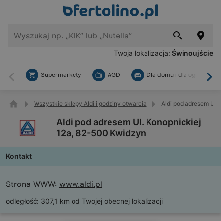
Twoja lokalizacja:
Świnoujście
Supermarkety
AGD
Dla domu i dla ogrodu
Wstecz
Dal
Wszystkie sklepy Aldi i godziny otwarcia
Aldi pod adresem Ul.
Aldi pod adresem Ul. Konopnickiej
12a, 82-500 Kwidzyn
Kontakt
Strona WWW:
www.aldi.pl
odległość:
307,1 km od Twojej obecnej lokalizacji