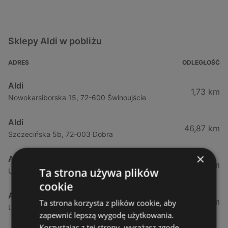
Sklepy Aldi w pobliżu
ADRES
ODLEGŁOŚĆ
Aldi
1,73 km
Nowokarsiborska 15, 72-600 Świnoujście
Aldi
46,87 km
Szczecińska 5b, 72-003 Dobra
×
Aldi
50,37 km
Ta strona używa plików
Ul. Sobola 1, 71-837 Szczecin
cookie
Aldi
53,27 km
Ta strona korzysta z plików cookie, aby
Ulica Przyjaciół Żołnierza 128, 71-899 Szczecin
zapewnić lepszą wygodę użytkowania.
Korzystając z tej strony, wyrażasz zgodę