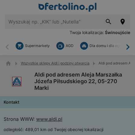
Twoja lokalizacja:
Świnoujście
Supermarkety
AGD
Dla domu i dla ogrodu
Wstecz
Dal
Wszystkie sklepy Aldi i godziny otwarcia
Aldi pod adresem Ale
Aldi pod adresem Aleja Marszałka
Józefa Piłsudskiego 22, 05-270
Marki
Kontakt
Strona WWW:
www.aldi.pl
odległość:
489,01 km od Twojej obecnej lokalizacji