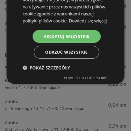
Aldi
53,85 km
na używanie przez nas wszystkich plików
Maszewska 7, 72-100 Goleniów
cookie zgodnie z warunkami naszej
polityki plików cookie.
Dowiedz się więcej
Aldi
54,82 km
1 Maja 43, 71-627 Szczecin
AKCEPTUJ WSZYSTKIE
ODRZUĆ WSZYSTKIE
Inne sklepy Supermarkety w pobliżu
POKAŻ SZCZEGÓŁY
ADRES
ODLEGŁOŚĆ
POWERED BY COOKIESCRIPT
Biedronka
0,23 km
Fińska 4, 72-602 Świnoujście
Żabka
0,64 km
Ul. Barlickiego 4d / 2, 72-602 Świnoujście
Żabka
0,74 km
Wybrzeze Władysława Iv 11, 72-600 Świnoujście