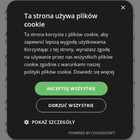
×
Aldi
Ta strona używa plików
1,73 km
Nowokarsiborska 15, 72-600 Świnoujście
cookie
Aldi
Ta strona korzysta z plików cookie, aby
46,87 km
zapewnić lepszą wygodę użytkowania.
Szczecińska 5b, 72-003 Dobra
Korzystając z tej strony, wyrażasz zgodę
Aldi
na używanie przez nas wszystkich plików
50,37 km
cookie zgodnie z warunkami naszej
Ul. Sobola 1, 71-837 Szczecin
polityki plików cookie.
Dowiedz się więcej
Aldi
53,27 km
Ulica Przyjaciół Żołnierza 128, 71-899 Szczecin
AKCEPTUJ WSZYSTKIE
Aldi
53,85 km
ODRZUĆ WSZYSTKIE
Maszewska 7, 72-100 Goleniów
POKAŻ SZCZEGÓŁY
Aldi
54,82 km
1 Maja 43, 71-627 Szczecin
POWERED BY COOKIESCRIPT