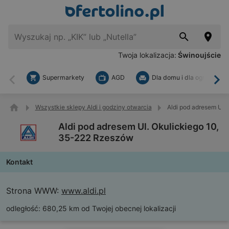
Twoja lokalizacja:
Świnoujście
Supermarkety
AGD
Dla domu i dla ogrodu
Wstecz
Dal
Wszystkie sklepy Aldi i godziny otwarcia
Aldi pod adresem Ul.
Aldi pod adresem Ul. Okulickiego 10,
35-222 Rzeszów
Kontakt
Strona WWW:
www.aldi.pl
odległość:
680,25 km od Twojej obecnej lokalizacji