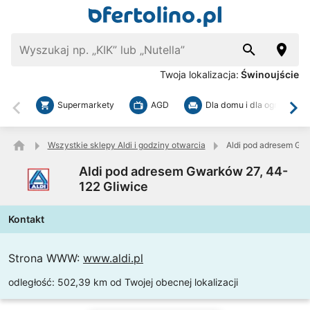
Twoja lokalizacja:
Świnoujście
Supermarkety
AGD
Dla domu i dla ogrodu
Wstecz
Dal
Wszystkie sklepy Aldi i godziny otwarcia
Aldi pod adresem Gw
Aldi pod adresem Gwarków 27, 44-
122 Gliwice
Kontakt
Strona WWW:
www.aldi.pl
odległość:
502,39 km od Twojej obecnej lokalizacji