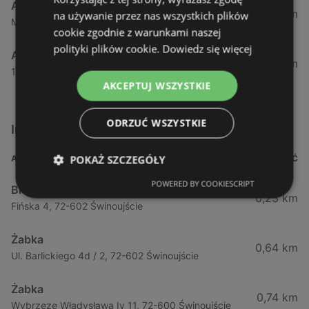
Aldi
53,85 km
na używanie przez nas wszystkich plików
Maszewska 7, 72-100 Goleniów
cookie zgodnie z warunkami naszej
polityki plików cookie.
Dowiedz się więcej
Aldi
54,82 km
1 Maja 43, 71-627 Szczecin
AKCEPTUJ WSZYSTKIE
ODRZUĆ WSZYSTKIE
Inne sklepy Supermarkety w pobliżu
POKAŻ SZCZEGÓŁY
ADRES
ODLEGŁOŚĆ
POWERED BY COOKIESCRIPT
Biedronka
0,23 km
Fińska 4, 72-602 Świnoujście
Żabka
0,64 km
Ul. Barlickiego 4d / 2, 72-602 Świnoujście
Żabka
0,74 km
Wybrzeze Władysława Iv 11, 72-600 Świnoujście