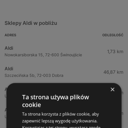
Sklepy Aldi w pobliżu
ADRES
ODLEGŁOŚĆ
Aldi
1,73 km
Nowokarsiborska 15, 72-600 Świnoujście
Aldi
46,87 km
Szczecińska 5b, 72-003 Dobra
×
Aldi
50,37 km
Ta strona używa plików
Ul. Sobola 1, 71-837 Szczecin
cookie
Aldi
53,27 km
Ta strona korzysta z plików cookie, aby
Ulica Przyjaciół Żołnierza 128, 71-899 Szczecin
zapewnić lepszą wygodę użytkowania.
Korzystając z tej strony, wyrażasz zgodę