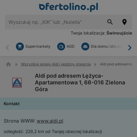
Twoja lokalizacja:
Świnoujście
Supermarkety
AGD
Dla domu i dla ogrodu
Wstecz
Dal
Wszystkie sklepy Aldi i godziny otwarcia
Aldi pod adresem Łę
Aldi pod adresem Łężyca-
Apartamentowa 1, 66-016 Zielona
Góra
Kontakt
Strona WWW:
www.aldi.pl
odległość:
229,2 km od Twojej obecnej lokalizacji