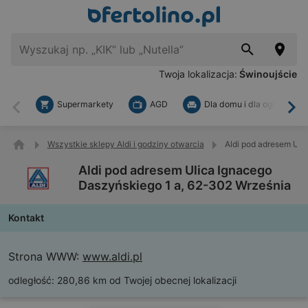
Twoja lokalizacja:
Świnoujście
Supermarkety
AGD
Dla domu i dla ogrodu
Wstecz
Dal
Wszystkie sklepy Aldi i godziny otwarcia
Aldi pod adresem Uli
Aldi pod adresem Ulica Ignacego
Daszyńskiego 1 a, 62-302 Września
Kontakt
Strona WWW:
www.aldi.pl
odległość:
280,86 km od Twojej obecnej lokalizacji