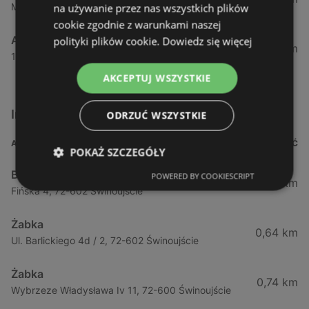
Maszewska 7, 72-100 Goleniów
na używanie przez nas wszystkich plików
cookie zgodnie z warunkami naszej
Aldi
polityki plików cookie.
Dowiedz się więcej
54,82 km
1 Maja 43, 71-627 Szczecin
AKCEPTUJ WSZYSTKIE
Inne sklepy Supermarkety w pobliżu
ODRZUĆ WSZYSTKIE
ADRES
ODLEGŁOŚĆ
POKAŻ SZCZEGÓŁY
Biedronka
POWERED BY COOKIESCRIPT
0,23 km
Fińska 4, 72-602 Świnoujście
Żabka
0,64 km
Ul. Barlickiego 4d / 2, 72-602 Świnoujście
Żabka
0,74 km
Wybrzeze Władysława Iv 11, 72-600 Świnoujście