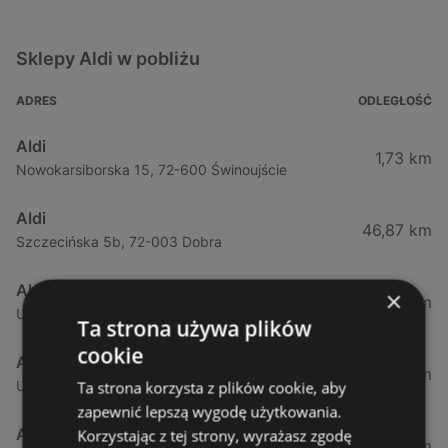
Sklepy Aldi w pobliżu
ADRES
ODLEGŁOŚĆ
Aldi
1,73 km
Nowokarsiborska 15, 72-600 Świnoujście
Aldi
46,87 km
Szczecińska 5b, 72-003 Dobra
Aldi
×
50,37 km
Ul. Sobola 1, 71-837 Szczecin
Ta strona używa plików
cookie
Aldi
53,27 km
Ulica Przyjaciół Żołnierza 128, 71-899 Szczecin
Ta strona korzysta z plików cookie, aby
zapewnić lepszą wygodę użytkowania.
Aldi
Korzystając z tej strony, wyrażasz zgodę
53,85 km