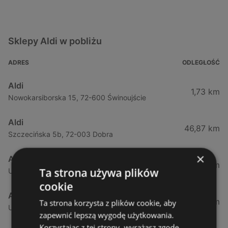
Sklepy Aldi w pobliżu
ADRES
ODLEGŁOŚĆ
Aldi
1,73 km
Nowokarsiborska 15, 72-600 Świnoujście
Aldi
46,87 km
Szczecińska 5b, 72-003 Dobra
×
Aldi
50,37 km
Ta strona używa plików
Ul. Sobola 1, 71-837 Szczecin
cookie
Aldi
53,27 km
Ta strona korzysta z plików cookie, aby
Ulica Przyjaciół Żołnierza 128, 71-899 Szczecin
zapewnić lepszą wygodę użytkowania.
Korzystając z tej strony, wyrażasz zgodę