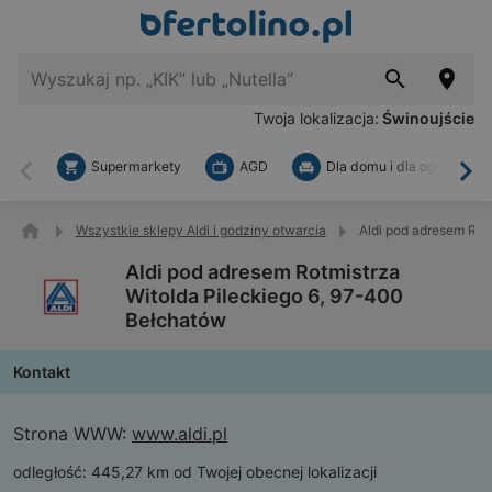
Twoja lokalizacja:
Świnoujście
Supermarkety
AGD
Dla domu i dla ogrodu
Wstecz
Dal
Wszystkie sklepy Aldi i godziny otwarcia
Aldi pod adresem Rot
Aldi pod adresem Rotmistrza
Witolda Pileckiego 6, 97-400
Bełchatów
Kontakt
Strona WWW:
www.aldi.pl
odległość:
445,27 km od Twojej obecnej lokalizacji