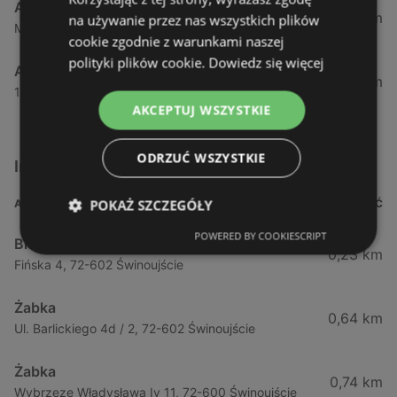
Aldi
53,85 km
na używanie przez nas wszystkich plików
Maszewska 7, 72-100 Goleniów
cookie zgodnie z warunkami naszej
polityki plików cookie.
Dowiedz się więcej
Aldi
54,82 km
1 Maja 43, 71-627 Szczecin
AKCEPTUJ WSZYSTKIE
ODRZUĆ WSZYSTKIE
Inne sklepy Supermarkety w pobliżu
POKAŻ SZCZEGÓŁY
ADRES
ODLEGŁOŚĆ
POWERED BY COOKIESCRIPT
Biedronka
0,23 km
Fińska 4, 72-602 Świnoujście
Żabka
0,64 km
Ul. Barlickiego 4d / 2, 72-602 Świnoujście
Żabka
0,74 km
Wybrzeze Władysława Iv 11, 72-600 Świnoujście