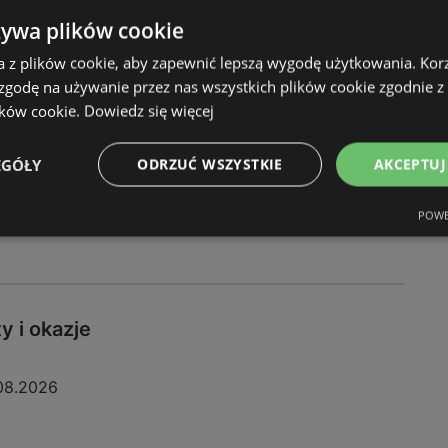
żywa plików cookie
10.2026
a z plików cookie, aby zapewnić lepszą wygodę użytkowania. Korzy
 zgodę na używanie przez nas wszystkich plików cookie zgodnie 
ików cookie.
Dowiedz się więcej
EGÓŁY
ODRZUĆ WSZYSTKIE
AKCEPTUJ
POWE
y i okazje
08.2026