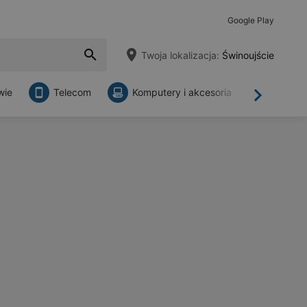
Google Play
Twoja lokalizacja:
Świnoujście
wie
Telecom
Komputery i akcesoria
Sklepy
Dalej