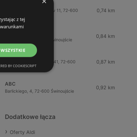
×
Żabka
0,74 km
Wybrzeze Władysława Iv 11, 72-600
Świnoujście
stając z tej
z warunkami
Biedronka
0,84 km
Chrobrego 9, 72-600 Świnoujście
 WSZYSTKIE
Lidl
0,87 km
Ul. Bohaterów Września 41, 72-600
RED BY COOKIESCRIPT
Świnoujście
ABC
0,92 km
Barlickiego, 4, 72-600 Świnoujście
Dodatkowe łącza
Oferty Aldi