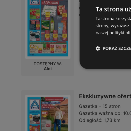
Gazetka – 34 strony
Ta strona u
Gazetka ważna do:
01.
Odległość:
46,87 km
Ta strona korzyst
strony, wyrażasz
naszej polityki pl
POKAŻ SZCZ
DOSTĘPNY W:
Aldi
Ekskluzywne ofert
Gazetka – 15 stron
Gazetka ważna do:
10.
Odległość:
1,73 km