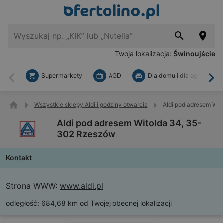
Twoja lokalizacja:
Świnoujście
Supermarkety
AGD
Dla domu i dla ogrodu
Wstecz
Dal
Wszystkie sklepy Aldi i godziny otwarcia
Aldi pod adresem Wi
Aldi pod adresem Witolda 34, 35-
302 Rzeszów
Kontakt
Strona WWW:
www.aldi.pl
odległość:
684,68 km od Twojej obecnej lokalizacji