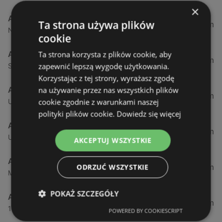
×
Aldi
Ta strona używa plików
1,73 km
Nowokarsiborska 15, 72-600 Świnoujście
cookie
Aldi
Ta strona korzysta z plików cookie, aby
46,87 km
zapewnić lepszą wygodę użytkowania.
Szczecińska 5b, 72-003 Dobra
Korzystając z tej strony, wyrażasz zgodę
Aldi
na używanie przez nas wszystkich plików
50,37 km
cookie zgodnie z warunkami naszej
Ul. Sobola 1, 71-837 Szczecin
polityki plików cookie.
Dowiedz się więcej
Aldi
53,27 km
Ulica Przyjaciół Żołnierza 128, 71-899 Szczecin
AKCEPTUJ WSZYSTKIE
Aldi
53,85 km
ODRZUĆ WSZYSTKIE
Maszewska 7, 72-100 Goleniów
POKAŻ SZCZEGÓŁY
Aldi
54,82 km
1 Maja 43, 71-627 Szczecin
POWERED BY COOKIESCRIPT