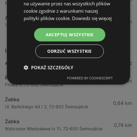
Maszewska 7, 72-100 Goleniów
na używanie przez nas wszystkich plików
cookie zgodnie z warunkami naszej
Aldi
polityki plików cookie.
Dowiedz się więcej
54,82 km
1 Maja 43, 71-627 Szczecin
AKCEPTUJ WSZYSTKIE
Inne sklepy Supermarkety w pobliżu
ODRZUĆ WSZYSTKIE
ADRES
ODLEGŁOŚĆ
POKAŻ SZCZEGÓŁY
Biedronka
POWERED BY COOKIESCRIPT
0,23 km
Fińska 4, 72-602 Świnoujście
Żabka
0,64 km
Ul. Barlickiego 4d / 2, 72-602 Świnoujście
Żabka
0,74 km
Wybrzeze Władysława Iv 11, 72-600 Świnoujście