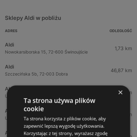
Sklepy Aldi w pobliżu
ADRES
ODLEGŁOŚĆ
Aldi
1,73 km
Nowokarsiborska 15, 72-600 Świnoujście
Aldi
46,87 km
Szczecińska 5b, 72-003 Dobra
Aldi
×
50,37 km
Ul. Sobola 1, 71-837 Szczecin
Ta strona używa plików
cookie
Aldi
53,27 km
Ulica Przyjaciół Żołnierza 128, 71-899 Szczecin
Ta strona korzysta z plików cookie, aby
zapewnić lepszą wygodę użytkowania.
Aldi
Korzystając z tej strony, wyrażasz zgodę
53,85 km