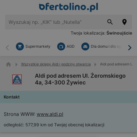
Twoja lokalizacja:
Świnoujście
Supermarkety
AGD
Dla domu i dla ogrodu
Wstecz
Dal
Wszystkie sklepy Aldi i godziny otwarcia
Aldi pod adresem Ul
Aldi pod adresem Ul. Żeromskiego
4a, 34-300 Żywiec
Kontakt
Strona WWW:
www.aldi.pl
odległość:
577,99 km od Twojej obecnej lokalizacji