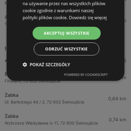
Maszewska 7, 72-100 Goleniów
na używanie przez nas wszystkich plików
cookie zgodnie z warunkami naszej
Aldi
polityki plików cookie.
Dowiedz się więcej
54,82 km
1 Maja 43, 71-627 Szczecin
AKCEPTUJ WSZYSTKIE
Inne sklepy Supermarkety w pobliżu
ODRZUĆ WSZYSTKIE
ADRES
ODLEGŁOŚĆ
POKAŻ SZCZEGÓŁY
Biedronka
POWERED BY COOKIESCRIPT
0,23 km
Fińska 4, 72-602 Świnoujście
Żabka
0,64 km
Ul. Barlickiego 4d / 2, 72-602 Świnoujście
Żabka
0,74 km
Wybrzeze Władysława Iv 11, 72-600 Świnoujście