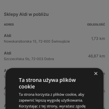
Sklepy Aldi w pobliżu
ADRES
ODLEGŁOŚĆ
Aldi
1,73 km
Nowokarsiborska 15, 72-600 Świnoujście
Aldi
46,87 km
Szczecińska 5b, 72-003 Dobra
Aldi
×
50,37 km
Ul. Sobola 1, 71-837 Szczecin
Ta strona używa plików
cookie
Aldi
53,27 km
Ulica Przyjaciół Żołnierza 128, 71-899 Szczecin
Ta strona korzysta z plików cookie, aby
zapewnić lepszą wygodę użytkowania.
Aldi
Korzystając z tej strony, wyrażasz zgodę
53,85 km