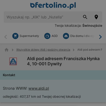
Twoja lokalizacja:
Świnoujście
Supermarkety
AGD
Dla domu i dla ogrodu
Wstecz
Dal
Wszystkie sklepy Aldi i godziny otwarcia
Aldi pod adresem Fra
Aldi pod adresem Franciszka Hynka
4, 10-001 Dywity
Kontakt
Strona WWW:
www.aldi.pl
odległość:
407,37 km od Twojej obecnej lokalizacji