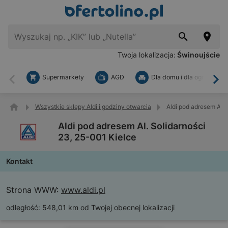
Twoja lokalizacja:
Świnoujście
Supermarkety
AGD
Dla domu i dla ogrodu
Wstecz
Dal
Wszystkie sklepy Aldi i godziny otwarcia
Aldi pod adresem Al. 
Aldi pod adresem Al. Solidarności
23, 25-001 Kielce
Kontakt
Strona WWW:
www.aldi.pl
odległość:
548,01 km od Twojej obecnej lokalizacji