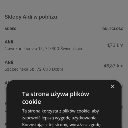
Sklepy Aldi w pobliżu
ADRES
ODLEGŁOŚĆ
Aldi
1,73 km
Nowokarsiborska 15, 72-600 Świnoujście
Aldi
46,87 km
Szczecińska 5b, 72-003 Dobra
Aldi
×
50,37 km
Ul. Sobola 1, 71-837 Szczecin
Ta strona używa plików
cookie
Aldi
53,27 km
Ulica Przyjaciół Żołnierza 128, 71-899 Szczecin
Ta strona korzysta z plików cookie, aby
zapewnić lepszą wygodę użytkowania.
Aldi
Korzystając z tej strony, wyrażasz zgodę
53,85 km