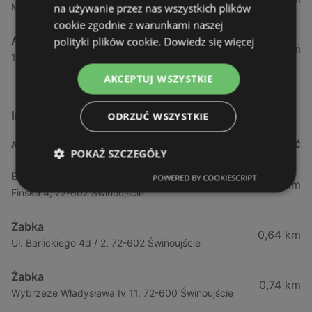
Maszewska 7, 72-100 Goleniów
na używanie przez nas wszystkich plików
cookie zgodnie z warunkami naszej
Aldi
polityki plików cookie.
Dowiedz się więcej
54,82 km
1 Maja 43, 71-627 Szczecin
AKCEPTUJ WSZYSTKIE
Inne sklepy Supermarkety w pobliżu
ODRZUĆ WSZYSTKIE
ADRES
ODLEGŁOŚĆ
POKAŻ SZCZEGÓŁY
Biedronka
POWERED BY COOKIESCRIPT
0,23 km
Fińska 4, 72-602 Świnoujście
Żabka
0,64 km
Ul. Barlickiego 4d / 2, 72-602 Świnoujście
Żabka
0,74 km
Wybrzeze Władysława Iv 11, 72-600 Świnoujście