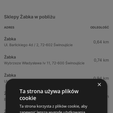
Sklepy Żabka w pobliżu
ADRES
ODLEGŁOŚĆ
Żabka
0,64 km
Ul. Barlickiego 4d / 2, 72-602 Świnoujście
Żabka
0,74 km
Wybrzeze Władysława Iv 11, 72-600 Świnoujście
Żabka
0,94 km
Ul. Bohaterów Września 49, 72-600 Świnoujście
×
Ta strona używa plików
Żabka
1,02 km
cookie
Bohaterów Września 52, 72-600 Świnoujście
Ta strona korzysta z plików cookie, aby
Żabka
zapewnić lepszą wygodę użytkowania.