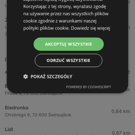
1,04 km
Ul. Armii Krajowej 12 / 1a, 72-600 Świnoujście
Korzystając z tej strony, wyrażasz zgodę
na używanie przez nas wszystkich plików
Żabka
cookie zgodnie z warunkami naszej
1,05 km
Ul. Wybrzeże Wł. Iv 26/27 Lok. Lu, 72-600
polityki plików cookie.
Dowiedz się więcej
Świnoujście
AKCEPTUJ WSZYSTKIE
Inne sklepy Supermarkety w pobliżu
ODRZUĆ WSZYSTKIE
ADRES
ODLEGŁOŚĆ
POKAŻ SZCZEGÓŁY
Biedronka
POWERED BY COOKIESCRIPT
0,23 km
Fińska 4, 72-602 Świnoujście
Biedronka
0,84 km
Chrobrego 9, 72-600 Świnoujście
Lidl
0,87 km