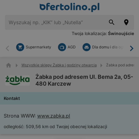
Twoja lokalizacja:
Świnoujście
Supermarkety
AGD
Dla domu i dla ogrodu
Wstecz
Dal
Wszystkie sklepy Żabka i godziny otwarcia
Żabka pod adrese
Żabka pod adresem Ul. Bema 2a, 05-
480 Karczew
Kontakt
Strona WWW:
www.zabka.pl
odległość:
509,56 km od Twojej obecnej lokalizacji