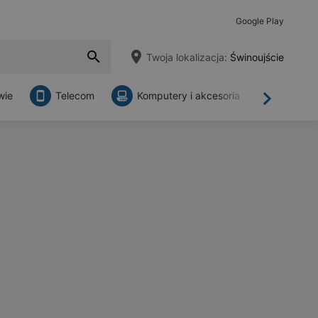
Google Play
Twoja lokalizacja:
Świnoujście
wie
Telecom
Komputery i akcesoria
Sklepy
Dalej