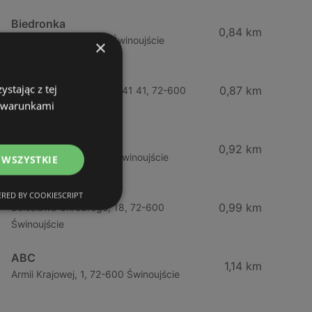
Biedronka
0,84 km
Chrobrego 9, 72-600 Świnoujście
×
Lidl
stając z tej
0,87 km
Ul. Bohaterów Września 41 41, 72-600
z warunkami
Świnoujście
ABC
0,92 km
Barlickiego, 4, 72-600 Świnoujście
 WSZYSTKIE
ABC
RED BY COOKIESCRIPT
0,99 km
Bolesława Chrobrego, 18, 72-600
Świnoujście
ABC
1,14 km
Armii Krajowej, 1, 72-600 Świnoujście