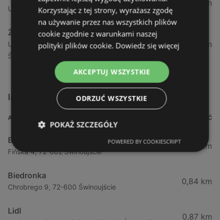
1,04 km
Ul. Armii Krajowej 12 / 1a, 72-600 Świnoujście
Korzystając z tej strony, wyrażasz zgodę
na używanie przez nas wszystkich plików
Żabka
cookie zgodnie z warunkami naszej
1,05 km
Ul. Wybrzeże Wł. Iv 26/27 Lok. Lu, 72-600
polityki plików cookie.
Dowiedz się więcej
Świnoujście
AKCEPTUJ WSZYSTKIE
Inne sklepy Supermarkety w pobliżu
ODRZUĆ WSZYSTKIE
ADRES
ODLEGŁOŚĆ
POKAŻ SZCZEGÓŁY
Biedronka
POWERED BY COOKIESCRIPT
0,23 km
Fińska 4, 72-602 Świnoujście
Biedronka
0,84 km
Chrobrego 9, 72-600 Świnoujście
Lidl
0,87 km