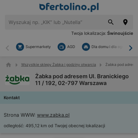
Twoja lokalizacja:
Świnoujście
Supermarkety
AGD
Dla domu i dla ogrodu
Wstecz
Dal
Wszystkie sklepy Żabka i godziny otwarcia
Żabka pod adresem
Żabka pod adresem Ul. Branickiego
11 / 192, 02-797 Warszawa
Kontakt
Strona WWW:
www.zabka.pl
odległość:
495,12 km od Twojej obecnej lokalizacji