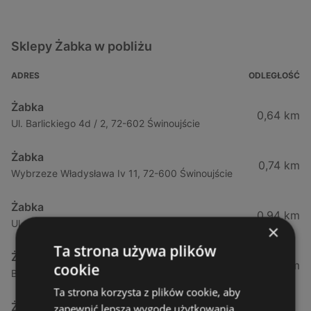
Sklepy Żabka w pobliżu
ADRES
ODLEGŁOŚĆ
Żabka
0,64 km
Ul. Barlickiego 4d / 2, 72-602 Świnoujście
Żabka
0,74 km
Wybrzeze Władysława Iv 11, 72-600 Świnoujście
Żabka
0,94 km
Ul. Bohaterów Września 49, 72-600 Świnoujście
×
Ta strona używa plików
Żabka
1,02 km
cookie
Bohaterów Września 52, 72-600 Świnoujście
Ta strona korzysta z plików cookie, aby
Żabka
zapewnić lepszą wygodę użytkowania.