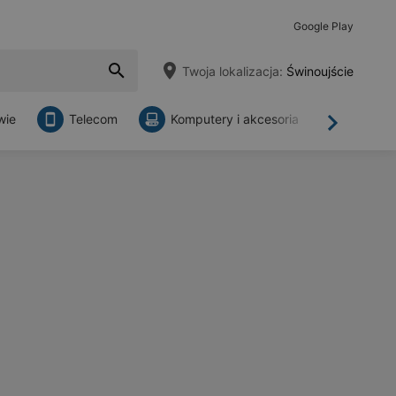
Google Play
Twoja lokalizacja:
Świnoujście
wie
Telecom
Komputery i akcesoria
Sklepy
Dalej