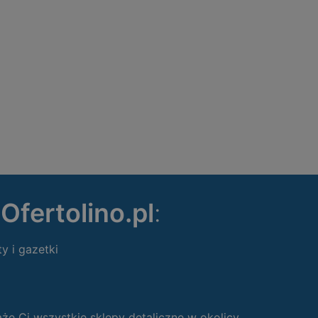
ę
Ofertolino.pl
:
ty i gazetki
 Ci wszystkie sklepy detaliczne w okolicy.