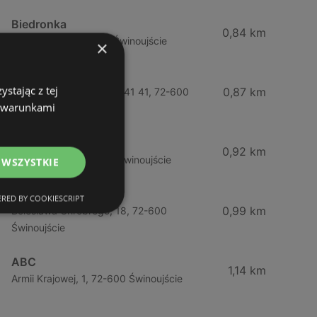
Biedronka
0,84 km
Chrobrego 9, 72-600 Świnoujście
×
Lidl
stając z tej
0,87 km
Ul. Bohaterów Września 41 41, 72-600
z warunkami
Świnoujście
ABC
0,92 km
Barlickiego, 4, 72-600 Świnoujście
 WSZYSTKIE
ABC
RED BY COOKIESCRIPT
0,99 km
Bolesława Chrobrego, 18, 72-600
Świnoujście
ABC
1,14 km
Armii Krajowej, 1, 72-600 Świnoujście