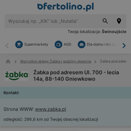
Twoja lokalizacja:
Świnoujście
Supermarkety
AGD
Dla domu i dla ogrodu
Wstecz
Dal
Wszystkie sklepy Żabka i godziny otwarcia
Żabka pod adresem
Żabka pod adresem Ul. 700 - lecia
14a, 88-140 Gniewkowo
Kontakt
Strona WWW:
www.zabka.pl
odległość:
296,6 km od Twojej obecnej lokalizacji