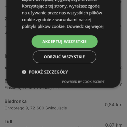
1,04 km
Ul. Armii Krajowej 12 / 1a, 72-600 Świnoujście
Korzystając z tej strony, wyrażasz zgodę
na używanie przez nas wszystkich plików
Żabka
cookie zgodnie z warunkami naszej
1,05 km
Ul. Wybrzeże Wł. Iv 26/27 Lok. Lu, 72-600
polityki plików cookie.
Dowiedz się więcej
Świnoujście
AKCEPTUJ WSZYSTKIE
Inne sklepy Supermarkety w pobliżu
ODRZUĆ WSZYSTKIE
ADRES
ODLEGŁOŚĆ
POKAŻ SZCZEGÓŁY
Biedronka
POWERED BY COOKIESCRIPT
0,23 km
Fińska 4, 72-602 Świnoujście
Biedronka
0,84 km
Chrobrego 9, 72-600 Świnoujście
Lidl
0,87 km