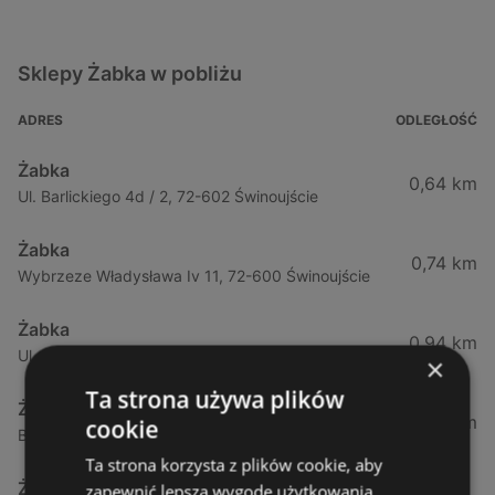
Sklepy Żabka w pobliżu
ADRES
ODLEGŁOŚĆ
Żabka
0,64 km
Ul. Barlickiego 4d / 2, 72-602 Świnoujście
Żabka
0,74 km
Wybrzeze Władysława Iv 11, 72-600 Świnoujście
Żabka
0,94 km
Ul. Bohaterów Września 49, 72-600 Świnoujście
×
Ta strona używa plików
Żabka
1,02 km
cookie
Bohaterów Września 52, 72-600 Świnoujście
Ta strona korzysta z plików cookie, aby
Żabka
zapewnić lepszą wygodę użytkowania.