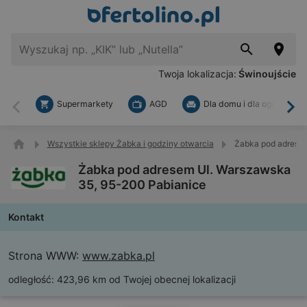
Twoja lokalizacja:
Świnoujście
Supermarkety
AGD
Dla domu i dla ogrodu
Wstecz
Dal
Wszystkie sklepy Żabka i godziny otwarcia
Żabka pod adresem
Żabka pod adresem Ul. Warszawska
35, 95-200 Pabianice
Kontakt
Strona WWW:
www.zabka.pl
odległość:
423,96 km od Twojej obecnej lokalizacji