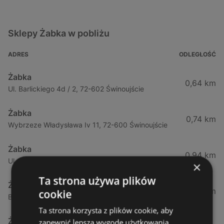
Sklepy Żabka w pobliżu
ADRES
ODLEGŁOŚĆ
Żabka
0,64 km
Ul. Barlickiego 4d / 2, 72-602 Świnoujście
Żabka
0,74 km
Wybrzeze Władysława Iv 11, 72-600 Świnoujście
Żabka
0,94 km
Ul. Bohaterów Września 49, 72-600 Świnoujście
×
Ta strona używa plików
Żabka
1,02 km
cookie
Bohaterów Września 52, 72-600 Świnoujście
Ta strona korzysta z plików cookie, aby
Żabka
zapewnić lepszą wygodę użytkowania.