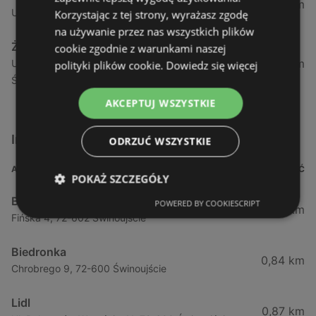
1,04 km
Ul. Armii Krajowej 12 / 1a, 72-600 Świnoujście
Korzystając z tej strony, wyrażasz zgodę
na używanie przez nas wszystkich plików
Żabka
cookie zgodnie z warunkami naszej
1,05 km
Ul. Wybrzeże Wł. Iv 26/27 Lok. Lu, 72-600
polityki plików cookie.
Dowiedz się więcej
Świnoujście
AKCEPTUJ WSZYSTKIE
Inne sklepy Supermarkety w pobliżu
ODRZUĆ WSZYSTKIE
ADRES
ODLEGŁOŚĆ
POKAŻ SZCZEGÓŁY
Biedronka
POWERED BY COOKIESCRIPT
0,23 km
Fińska 4, 72-602 Świnoujście
Biedronka
0,84 km
Chrobrego 9, 72-600 Świnoujście
Lidl
0,87 km