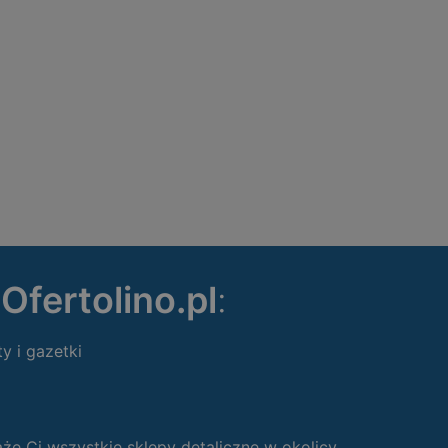
ę
Ofertolino.pl
:
ty i gazetki
 Ci wszystkie sklepy detaliczne w okolicy.