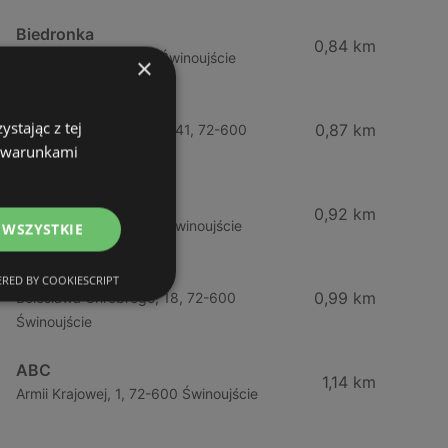
Biedronka
0,84 km
Chrobrego 9, 72-600 Świnoujście
×
Lidl
stając z tej
0,87 km
Ul. Bohaterów Września 41, 72-600
z warunkami
Świnoujście
ABC
0,92 km
Barlickiego, 4, 72-600 Świnoujście
 WSZYSTKIE
ABC
RED BY COOKIESCRIPT
0,99 km
Bolesława Chrobrego, 18, 72-600
Świnoujście
ABC
1,14 km
Armii Krajowej, 1, 72-600 Świnoujście