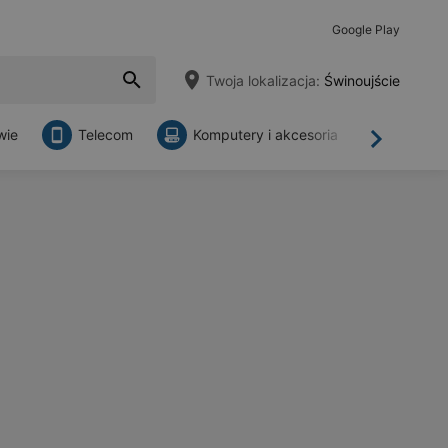
Google Play
Twoja lokalizacja:
Świnoujście
wie
Telecom
Komputery i akcesoria
Sklepy
Dalej