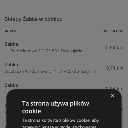
Sklepy Żabka w pobliżu
ADRES
ODLEGŁOŚĆ
Żabka
0,64 km
Ul. Barlickiego 4d / 2, 72-602 Świnoujście
Żabka
0,74 km
Wybrzeze Władysława Iv 11, 72-600 Świnoujście
Żabka
0,94 km
Ul. Bohaterów Września 49, 72-600 Świnoujście
×
Ta strona używa plików
Żabka
1,02 km
cookie
Bohaterów Września 52, 72-600 Świnoujście
Ta strona korzysta z plików cookie, aby
Żabka
zapewnić lepszą wygodę użytkowania.