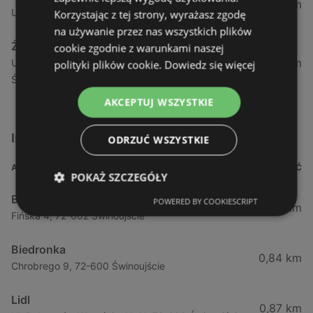
1,04 km
Ul. Armii Krajowej 12 / 1a, 72-600 Świnoujście
Korzystając z tej strony, wyrażasz zgodę
na używanie przez nas wszystkich plików
Żabka
cookie zgodnie z warunkami naszej
1,05 km
Ul. Wybrzeże Wł. Iv 26/27 Lok. Lu, 72-600
polityki plików cookie.
Dowiedz się więcej
Świnoujście
AKCEPTUJ WSZYSTKIE
Inne sklepy Supermarkety w pobliżu
ODRZUĆ WSZYSTKIE
ADRES
ODLEGŁOŚĆ
POKAŻ SZCZEGÓŁY
Biedronka
POWERED BY COOKIESCRIPT
0,23 km
Fińska 4, 72-602 Świnoujście
Biedronka
0,84 km
Chrobrego 9, 72-600 Świnoujście
Lidl
0,87 km