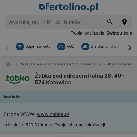
Twoja lokalizacja:
Świnoujście
Supermarkety
AGD
Dla domu i dla ogrodu
Wstecz
Dal
Wszystkie sklepy Żabka i godziny otwarcia
Żabka pod adresem
Żabka pod adresem Rolna 28, 40-
574 Katowice
Kontakt
Strona WWW:
www.zabka.pl
odległość:
520,02 km od Twojej obecnej lokalizacji