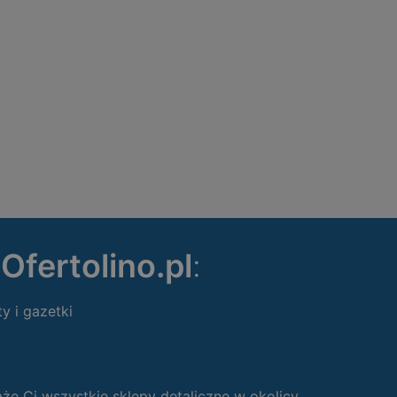
ę
Ofertolino.pl
:
ty i gazetki
 Ci wszystkie sklepy detaliczne w okolicy.