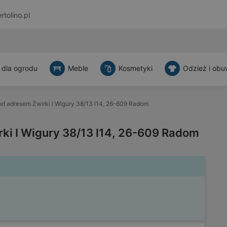
rtolino.pl
 dla ogrodu
Meble
Kosmetyki
Odzież i obu
d adresem Żwirki I Wigury 38/13 I14, 26-609 Radom
ki I Wigury 38/13 I14, 26-609 Radom