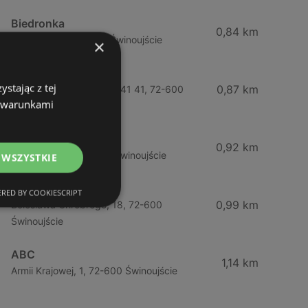
Biedronka
0,84 km
Chrobrego 9, 72-600 Świnoujście
×
Lidl
stając z tej
0,87 km
Ul. Bohaterów Września 41 41, 72-600
z warunkami
Świnoujście
ABC
0,92 km
Barlickiego, 4, 72-600 Świnoujście
 WSZYSTKIE
ABC
RED BY COOKIESCRIPT
0,99 km
Bolesława Chrobrego, 18, 72-600
Świnoujście
ABC
1,14 km
Armii Krajowej, 1, 72-600 Świnoujście