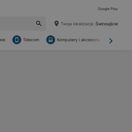
Google Play
Twoja lokalizacja:
Świnoujście
wie
Telecom
Komputery i akcesoria
Sklepy
Dalej