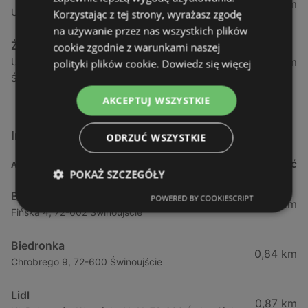
1,04 km
Ul. Armii Krajowej 12 / 1a, 72-600 Świnoujście
Korzystając z tej strony, wyrażasz zgodę
na używanie przez nas wszystkich plików
Żabka
cookie zgodnie z warunkami naszej
1,05 km
Ul. Wybrzeże Wł. Iv 26/27 Lok. Lu, 72-600
polityki plików cookie.
Dowiedz się więcej
Świnoujście
AKCEPTUJ WSZYSTKIE
Inne sklepy Supermarkety w pobliżu
ODRZUĆ WSZYSTKIE
ADRES
ODLEGŁOŚĆ
POKAŻ SZCZEGÓŁY
Biedronka
POWERED BY COOKIESCRIPT
0,23 km
Fińska 4, 72-602 Świnoujście
Biedronka
0,84 km
Chrobrego 9, 72-600 Świnoujście
Lidl
0,87 km