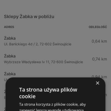
Sklepy Żabka w pobliżu
ADRES
ODLEGŁOŚĆ
Żabka
0,64 km
Ul. Barlickiego 4d / 2, 72-602 Świnoujście
Żabka
0,74 km
Wybrzeze Władysława Iv 11, 72-600 Świnoujście
Żabka
0,94 km
Ul. Bohaterów Września 49, 72-600 Świnoujście
×
Ta strona używa plików
Żabka
1,02 km
cookie
Bohaterów Września 52, 72-600 Świnoujście
Ta strona korzysta z plików cookie, aby
Żabka
zapewnić lepszą wygodę użytkowania.