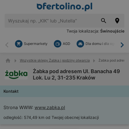
Twoja lokalizacja:
Świnoujście
Supermarkety
AGD
Dla domu i dla ogrodu
Wstecz
Dal
Wszystkie sklepy Żabka i godziny otwarcia
Żabka pod adresem
Żabka pod adresem Ul. Banacha 49
Lok. Lu 2, 31-235 Kraków
Kontakt
Strona WWW:
www.zabka.pl
odległość:
574,49 km od Twojej obecnej lokalizacji