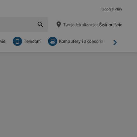
Google Play
Twoja lokalizacja:
Świnoujście
wie
Telecom
Komputery i akcesoria
Sklepy
Dalej