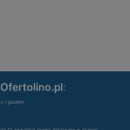
ę
Ofertolino.pl
:
ty i gazetki
 Ci wszystkie sklepy detaliczne w okolicy.