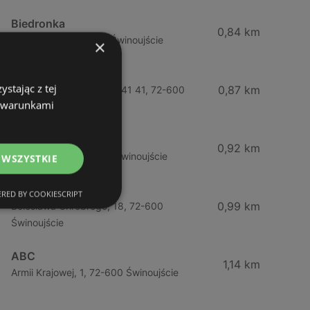
Biedronka
0,84 km
Chrobrego 9, 72-600 Świnoujście
×
Lidl
stając z tej
0,87 km
Ul. Bohaterów Września 41 41, 72-600
z warunkami
Świnoujście
ABC
0,92 km
Barlickiego, 4, 72-600 Świnoujście
 WSZYSTKIE
ABC
RED BY COOKIESCRIPT
0,99 km
Bolesława Chrobrego, 18, 72-600
Świnoujście
ABC
1,14 km
Armii Krajowej, 1, 72-600 Świnoujście